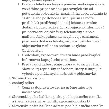
Dodacia lehota na tovar v ponuke predávajúceho je
vo väčšine prípadov do 5 pracovných dní od
potvrdenia objednávky, maximálna doba dodania je
14 dní alebo po dohode s kupujúcim sa môže
predĺžiť. O predĺženej dodacej lehote a termíne
dodania bude predávajúci kupujúceho informovať
pri potvrdení objednávky telefonicky alebo e-
mailom. Ak kupujúcemu nevyhovuje oznámená
predĺžená dodacia lehota, má možnosť stornovať
objednávku v súlade s bodom 3.5 týchto
Obchodných
O odoslaní/expedovaní tovaru bude predávajúci
informovať kupujúceho e-mailom.
Predávajúci zabezpečuje dopravu tovaru v rámci
Slovenskej republiky spôsobom, ktorý si kupujúci
vyberie z ponúkaných možností v objednávke:
Slovenskou poštou.
osobný odber
Cena za dopravu tovaru na určené miesto je
nasledovná:
Slovenská pošta balík na poštu podľa platného cenníka
a špecifikácie služby tu: https://cennik.posta.sk/
Slovenská pošta balík na adresu podľa platného cenníka