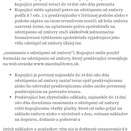
kupujúci prevzal tovar) do 14 dní odo dňa prevzatia
Kupujúci môže uplatniť právo na odstúpenie od zmluvy
podľa § 7 ods. 1 u predávajúceho v listinnej podobe alebo v
podobe zápisu na inom trvanlivom nosiči; ak bola zmluva
uzavretá ústne, na uplatnenie práva spotrebiteľa na
odstúpenie od zmluvy stačí akékoľvek jednoznačne
formulované vyhlásenie spotrebiteľa vyjadrujúce jeho
vôľu odstúpiť od zmluvy (ďalej len
„oznámenie o odstúpení od zmluvy“). Kupujúci môže použiť
formulár na odstúpenie od zmluvy, ktorý predávajúci zverejňuje
na web-stránke www.marshalltown.sk.
Kupujúci je povinný najneskôr do 14 dní odo dňa
odstúpenia od zmluvy zaslať tovar späť predávajúcemu
alebo ho odovzdať predávajúcemu alebo osobe poverenej
predávajúcim na prevzatie tovaru.
Predávajúci bez zbytočného odkladu, najneskôr do 14 dní
odo dňa doručenia oznámenia o odstúpení od zmluvy
vráti kupujúcemu všetky platby, ktoré od neho prijal na
základe zmluvy alebo v súvislosti s ňou, vrátane nákladov
na dopravu, dodanie a poštovné a
iných nákladov a poplatkov; tým nie je dotknuté ustanovenie § 8