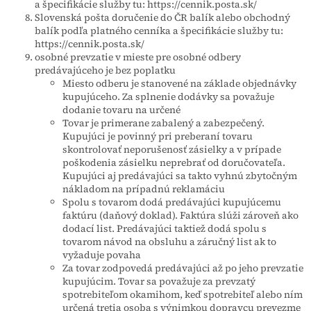
a špecifikácie služby tu: https://cennik.posta.sk/
Slovenská pošta doručenie do ČR balík alebo obchodný
balík podľa platného cenníka a špecifikácie služby tu:
https://cennik.posta.sk/
osobné prevzatie v mieste pre osobné odbery
predávajúceho je bez poplatku
Miesto odberu je stanovené na základe objednávky
kupujúceho. Za splnenie dodávky sa považuje
dodanie tovaru na určené
Tovar je primerane zabalený a zabezpečený.
Kupujúci je povinný pri preberaní tovaru
skontrolovať neporušenosť zásielky a v prípade
poškodenia zásielku neprebrať od doručovateľa.
Kupujúci aj predávajúci sa takto vyhnú zbytočným
nákladom na prípadnú reklamáciu
Spolu s tovarom dodá predávajúci kupujúcemu
faktúru (daňový doklad). Faktúra slúži zároveň ako
dodací list. Predávajúci taktiež dodá spolu s
tovarom návod na obsluhu a záručný list ak to
vyžaduje povaha
Za tovar zodpovedá predávajúci až po jeho prevzatie
kupujúcim. Tovar sa považuje za prevzatý
spotrebiteľom okamihom, keď spotrebiteľ alebo ním
určená tretia osoba s výnimkou dopravcu prevezme