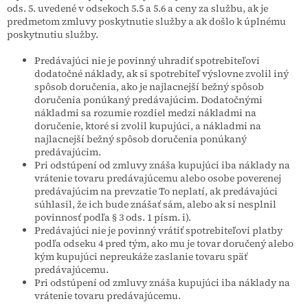
ods. 5. uvedené v odsekoch 5.5 a 5.6 a ceny za službu, ak je
predmetom zmluvy poskytnutie služby a ak došlo k úplnému
poskytnutiu služby.
Predávajúci nie je povinný uhradiť spotrebiteľovi
dodatočné náklady, ak si spotrebiteľ výslovne zvolil iný
spôsob doručenia, ako je najlacnejší bežný spôsob
doručenia ponúkaný predávajúcim. Dodatočnými
nákladmi sa rozumie rozdiel medzi nákladmi na
doručenie, ktoré si zvolil kupujúci, a nákladmi na
najlacnejší bežný spôsob doručenia ponúkaný
predávajúcim.
Pri odstúpení od zmluvy znáša kupujúci iba náklady na
vrátenie tovaru predávajúcemu alebo osobe poverenej
predávajúcim na prevzatie To neplatí, ak predávajúci
súhlasil, že ich bude znášať sám, alebo ak si nesplnil
povinnosť podľa § 3 ods. 1 písm. i).
Predávajúci nie je povinný vrátiť spotrebiteľovi platby
podľa odseku 4 pred tým, ako mu je tovar doručený alebo
kým kupujúci nepreukáže zaslanie tovaru späť
predávajúcemu.
Pri odstúpení od zmluvy znáša kupujúci iba náklady na
vrátenie tovaru predávajúcemu.