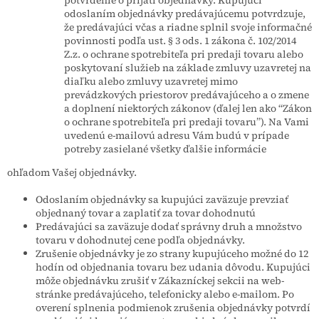
potvrdenie o prijatí objednávky. Kupujúci
odoslaním objednávky predávajúcemu potvrdzuje,
že predávajúci včas a riadne splnil svoje informačné
povinnosti podľa ust. § 3 ods. 1 zákona č. 102/2014
Z.z. o ochrane spotrebiteľa pri predaji tovaru alebo
poskytovaní služieb na základe zmluvy uzavretej na
diaľku alebo zmluvy uzavretej mimo
prevádzkových priestorov predávajúceho a o zmene
a doplnení niektorých zákonov (ďalej len ako “Zákon
o ochrane spotrebiteľa pri predaji tovaru”). Na Vami
uvedenú e-mailovú adresu Vám budú v prípade
potreby zasielané všetky ďalšie informácie
ohľadom Vašej objednávky.
Odoslaním objednávky sa kupujúci zaväzuje prevziať
objednaný tovar a zaplatiť za tovar dohodnutú
Predávajúci sa zaväzuje dodať správny druh a množstvo
tovaru v dohodnutej cene podľa objednávky.
Zrušenie objednávky je zo strany kupujúceho možné do 12
hodín od objednania tovaru bez udania dôvodu. Kupujúci
môže objednávku zrušiť v Zákazníckej sekcii na web-
stránke predávajúceho, telefonicky alebo e-mailom. Po
overení splnenia podmienok zrušenia objednávky potvrdí