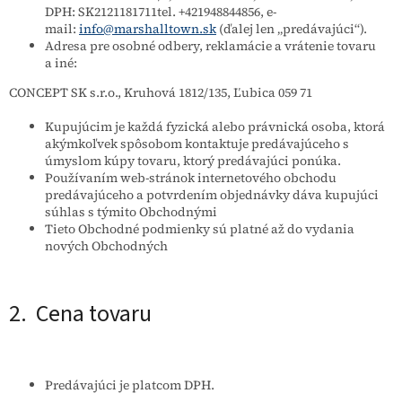
DPH: SK2121181711tel. +421948844856, e-
mail:
info@marshalltown.sk
(ďalej len „predávajúci“).
Adresa pre osobné odbery, reklamácie a vrátenie tovaru
a iné:
CONCEPT SK s.r.o., Kruhová 1812/135, Ľubica 059 71
Kupujúcim je každá fyzická alebo právnická osoba, ktorá
akýmkoľvek spôsobom kontaktuje predávajúceho s
úmyslom kúpy tovaru, ktorý predávajúci ponúka.
Používaním web-stránok internetového obchodu
predávajúceho a potvrdením objednávky dáva kupujúci
súhlas s týmito Obchodnými
Tieto Obchodné podmienky sú platné až do vydania
nových Obchodných
2. Cena tovaru
Predávajúci je platcom DPH.