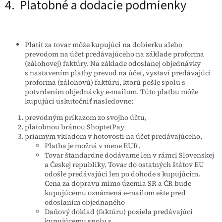
4. Platobné a dodacie podmienky
Platiť za tovar môže kupujúci na dobierku alebo
prevodom na účet predávajúceho na základe proforma
(zálohovej) faktúry. Na základe odoslanej objednávky
s nastavením platby prevod na účet, vystaví predávajúci
proforma (zálohovú) faktúru, ktorú pošle spolu s
potvrdením objednávky e-mailom. Túto platbu môže
kupujúci uskutočniť nasledovne:
prevodným príkazom zo svojho účtu,
platobnou bránou ShoptetPay
priamym vkladom v hotovosti na účet predávajúceho,
Platba je možná v mene EUR.
Tovar štandardne dodávame len v rámci Slovenskej
a Českej republiky. Tovar do ostatných štátov EU
odošle predávajúci len po dohode s kupujúcim.
Cena za dopravu mimo územia SR a ČR bude
kupujúcemu oznámená e-mailom ešte pred
odoslaním objednaného
Daňový doklad (faktúru) posiela predávajúci
kupujúcemu spolu s