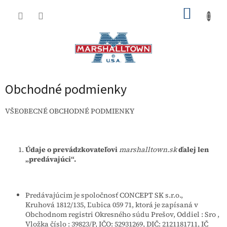
Prejsť
NÁKUP
na
obsah
KOŠÍK
Obchodné podmienky
VŠEOBECNÉ OBCHODNÉ PODMIENKY
Údaje o prevádzkovateľovi
marshalltown.sk
ďalej len
„predávajúci“.
Predávajúcim je spoločnosť CONCEPT SK s.r.o.,
Kruhová 1812/135, Ľubica 059 71, ktorá je zapísaná v
Obchodnom registri Okresného súdu Prešov, Oddiel : Sro ,
Vložka číslo : 39823/P, IČO: 52931269, DIČ: 2121181711, IČ