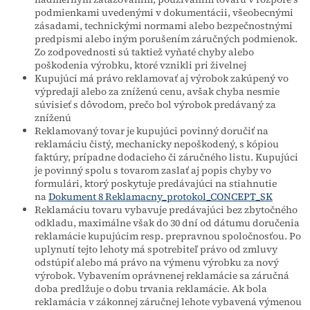
podmienkami uvedenými v dokumentácii, všeobecnými
zásadami, technickými normami alebo bezpečnostnými
predpismi alebo iným porušením záručných podmienok.
Zo zodpovednosti sú taktiež vyňaté chyby alebo
poškodenia výrobku, ktoré vznikli pri živelnej
Kupujúci má právo reklamovať aj výrobok zakúpený vo
výpredaji alebo za zníženú cenu, avšak chyba nesmie
súvisieť s dôvodom, prečo bol výrobok predávaný za
zníženú
Reklamovaný tovar je kupujúci povinný doručiť na
reklamáciu čistý, mechanicky nepoškodený, s kópiou
faktúry, prípadne dodacieho či záručného listu. Kupujúci
je povinný spolu s tovarom zaslať aj popis chyby vo
formulári, ktorý poskytuje predávajúci na stiahnutie
na
Dokument 8 Reklamacny_protokol_CONCEPT_SK
Reklamáciu tovaru vybavuje predávajúci bez zbytočného
odkladu, maximálne však do 30 dní od dátumu doručenia
reklamácie kupujúcim resp. prepravnou spoločnosťou. Po
uplynutí tejto lehoty má spotrebiteľ právo od zmluvy
odstúpiť alebo má právo na výmenu výrobku za nový
výrobok. Vybavením oprávnenej reklamácie sa záručná
doba predlžuje o dobu trvania reklamácie. Ak bola
reklamácia v zákonnej záručnej lehote vybavená výmenou