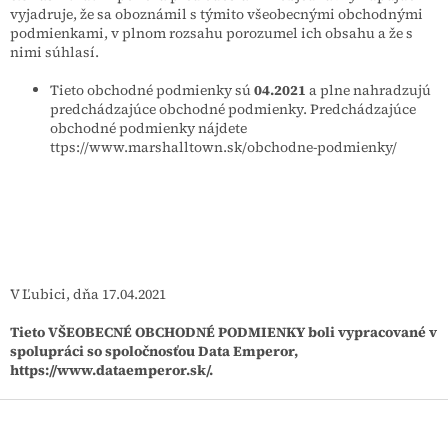
vyjadruje, že sa oboznámil s týmito všeobecnými obchodnými
podmienkami, v plnom rozsahu porozumel ich obsahu a že s
nimi súhlasí.
Tieto obchodné podmienky sú
04.2021
a plne nahradzujú
predchádzajúce obchodné podmienky. Predchádzajúce
obchodné podmienky nájdete
ttps://www.marshalltown.sk/obchodne-podmienky/
V Ľubici, dňa 17.04.2021
Tieto VŠEOBECNÉ OBCHODNÉ PODMIENKY boli vypracované v
spolupráci so spoločnosťou Data Emperor,
https://www.dataemperor.sk/.
Z
á