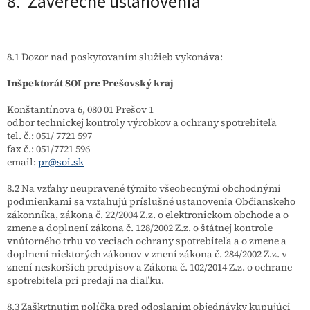
8. Záverečné ustanovenia
8.1 Dozor nad poskytovaním služieb vykonáva:
Inšpektorát SOI pre Prešovský kraj
Konštantínova 6, 080 01 Prešov 1
odbor technickej kontroly výrobkov a ochrany spotrebiteľa
tel. č.: 051/ 7721 597
fax č.: 051/7721 596
email:
pr@soi.sk
8.2 Na vzťahy neupravené týmito všeobecnými obchodnými
podmienkami sa vzťahujú príslušné ustanovenia Občianskeho
zákonníka, zákona č. 22/2004 Z.z. o elektronickom obchode a o
zmene a doplnení zákona č. 128/2002 Z.z. o štátnej kontrole
vnútorného trhu vo veciach ochrany spotrebiteľa a o zmene a
doplnení niektorých zákonov v znení zákona č. 284/2002 Z.z. v
znení neskorších predpisov a Zákona č. 102/2014 Z.z. o ochrane
spotrebiteľa pri predaji na diaľku.
8.3 Zaškrtnutím políčka pred odoslaním objednávky kupujúci