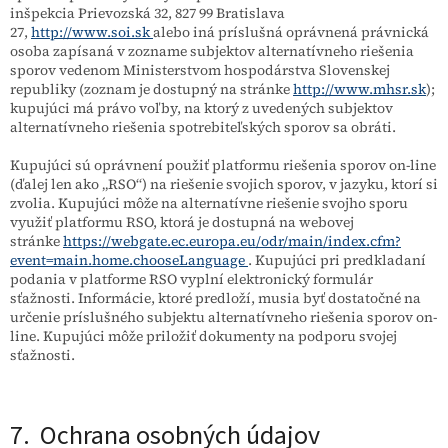
inšpekcia Prievozská 32, 827 99 Bratislava
27,
http://www.soi.sk
alebo iná príslušná oprávnená právnická
osoba zapísaná v zozname subjektov alternatívneho riešenia
sporov vedenom Ministerstvom hospodárstva Slovenskej
republiky (zoznam je dostupný na stránke
http://www.mhsr.sk
);
kupujúci má právo voľby, na ktorý z uvedených subjektov
alternatívneho riešenia spotrebiteľských sporov sa obráti.
Kupujúci sú oprávnení použiť platformu riešenia sporov on-line
(ďalej len ako „RSO“) na riešenie svojich sporov, v jazyku, ktorí si
zvolia. Kupujúci môže na alternatívne riešenie svojho sporu
využiť platformu RSO, ktorá je dostupná na webovej
stránke
https://webgate.ec.europa.eu/odr/main/index.cfm?
event=main.home.chooseLanguage
. Kupujúci pri predkladaní
podania v platforme RSO vyplní elektronický formulár
sťažnosti. Informácie, ktoré predloží, musia byť dostatočné na
určenie príslušného subjektu alternatívneho riešenia sporov on-
line. Kupujúci môže priložiť dokumenty na podporu svojej
sťažnosti.
7. Ochrana osobných údajov