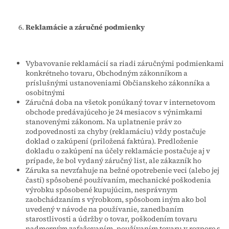
Reklamácie a záručné podmienky
Vybavovanie reklamácií sa riadi záručnými podmienkami
konkrétneho tovaru, Obchodným zákonníkom a
príslušnými ustanoveniami Občianskeho zákonníka a
osobitnými
Záručná doba na všetok ponúkaný tovar v internetovom
obchode predávajúceho je 24 mesiacov s výnimkami
stanovenými zákonom. Na uplatnenie práv zo
zodpovednosti za chyby (reklamáciu) vždy postačuje
doklad o zakúpení (priložená faktúra). Predloženie
dokladu o zakúpení na účely reklamácie postačuje aj v
prípade, že bol vydaný záručný list, ale zákazník ho
Záruka sa nevzťahuje na bežné opotrebenie veci (alebo jej
častí) spôsobené používaním, mechanické poškodenia
výrobku spôsobené kupujúcim, nesprávnym
zaobchádzaním s výrobkom, spôsobom iným ako bol
uvedený v návode na používanie, zanedbaním
starostlivosti a údržby o tovar, poškodením tovaru
nadmerným zaťažovaním, používaním tovaru v rozpore s