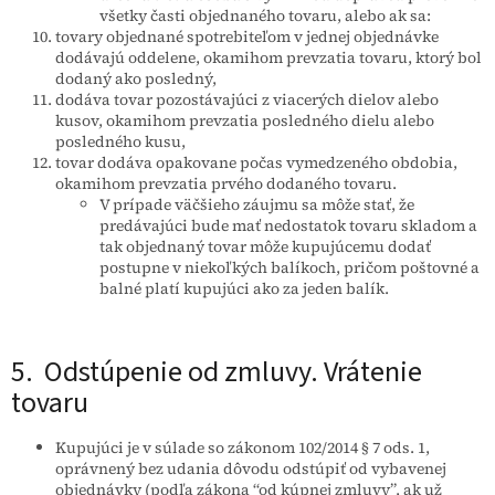
všetky časti objednaného tovaru, alebo ak sa:
tovary objednané spotrebiteľom v jednej objednávke
dodávajú oddelene, okamihom prevzatia tovaru, ktorý bol
dodaný ako posledný,
dodáva tovar pozostávajúci z viacerých dielov alebo
kusov, okamihom prevzatia posledného dielu alebo
posledného kusu,
tovar dodáva opakovane počas vymedzeného obdobia,
okamihom prevzatia prvého dodaného tovaru.
V prípade väčšieho záujmu sa môže stať, že
predávajúci bude mať nedostatok tovaru skladom a
tak objednaný tovar môže kupujúcemu dodať
postupne v niekoľkých balíkoch, pričom poštovné a
balné platí kupujúci ako za jeden balík.
5. Odstúpenie od zmluvy. Vrátenie
tovaru
Kupujúci je v súlade so zákonom 102/2014 § 7 ods. 1,
oprávnený bez udania dôvodu odstúpiť od vybavenej
objednávky (podľa zákona “od kúpnej zmluvy”, ak už