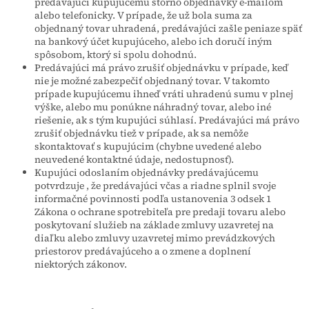
predávajúci kupujúcemu storno objednávky e-mailom
alebo telefonicky. V prípade, že už bola suma za
objednaný tovar uhradená, predávajúci zašle peniaze späť
na bankový účet kupujúceho, alebo ich doručí iným
spôsobom, ktorý si spolu dohodnú.
Predávajúci má právo zrušiť objednávku v prípade, keď
nie je možné zabezpečiť objednaný tovar. V takomto
prípade kupujúcemu ihneď vráti uhradenú sumu v plnej
výške, alebo mu ponúkne náhradný tovar, alebo iné
riešenie, ak s tým kupujúci súhlasí. Predávajúci má právo
zrušiť objednávku tiež v prípade, ak sa nemôže
skontaktovať s kupujúcim (chybne uvedené alebo
neuvedené kontaktné údaje, nedostupnosť).
Kupujúci odoslaním objednávky predávajúcemu
potvrdzuje , že predávajúci včas a riadne splnil svoje
informačné povinnosti podľa ustanovenia 3 odsek 1
Zákona o ochrane spotrebiteľa pre predaji tovaru alebo
poskytovaní služieb na základe zmluvy uzavretej na
diaľku alebo zmluvy uzavretej mimo prevádzkových
priestorov predávajúceho a o zmene a doplnení
niektorých zákonov.