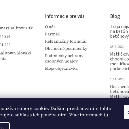
Informácie pre vás
Blog
Traja najs
O nás
marshalltown.sk
na betón 
Partneri
betónový
44 856
Reklamačný formulár
01 222
25.3.2024
Obchodné podmienky
alltown Slovaki
Metličko
Podmienky ochrany
chia
chodník 
osobných údajov
metličko
Moja objednávka
parkovaci
1.11.2023
Odstavná 
betónová
Metličko
Raznica p
používa súbory cookie. Ďalším prechádzaním tohto
15.10.2023
ujete súhlas s ich používaním. Viac informácií
tu
.