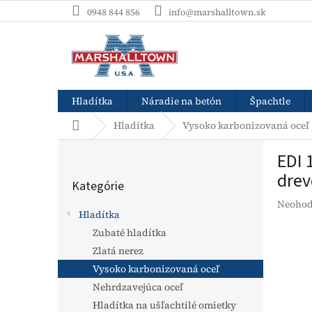
Prejsť
0948 844 856
info@marshalltown.sk
na
obsah
Hladítka
Náradie na betón
Špachtle
Domov
Hladítka
Vysoko karbonizovaná oceľ
B
EDI 
o
Preskočiť
č
drev
Kategórie
kategórie
n
Prieme
Neohod
ý
Hladítka
hodnot
p
produk
Zubaté hladítka
a
je
Zlatá nerez
n
0,0
e
Vysoko karbonizovaná oceľ
z
l
5
Nehrdzavejúca oceľ
hviezdi
Hladítka na ušľachtilé omietky