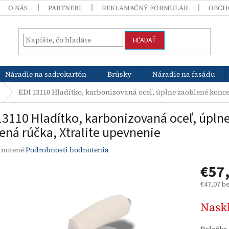
O NÁS
PARTNERI
REKLAMAČNÝ FORMULÁR
OBCH
HĽADAŤ
Náradie na sadrokartón
Brúsky
Náradie na fasádu
EDI 13110 Hladítko, karbonizovaná oceľ, úplne zaoblené konce
13110 Hladítko, karbonizovaná oceľ, úpl
ená rúčka, Xtralite upevnenie
rné
notené
Podrobnosti hodnotenia
enie
€57
tu
€47,07 b
Jednotk
Nask
cena:
čiek.