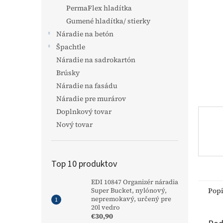
PermaFlex hladítka
Gumené hladítka/ stierky
Náradie na betón
Špachtle
Náradie na sadrokartón
Brúsky
Náradie na fasádu
Náradie pre murárov
Doplnkový tovar
Nový tovar
Top 10 produktov
EDI 10847 Organizér náradia
Pop
Super Bucket, nylónový,
nepremokavý, určený pre
20l vedro
€30,90