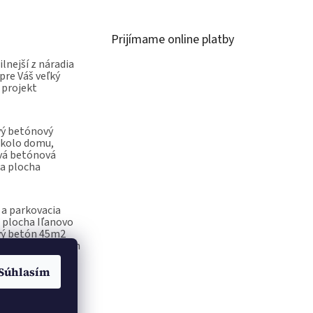
Prijímame online platby
ilnejší z náradia
pre Váš veľký
 projekt
vý betónový
okolo domu,
vá betónová
a plocha
a parkovacia
 plocha Iľanovo
vý betón 45m2
ečiatka na betón
Súhlasím