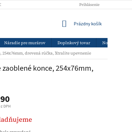
ODNÉ PODMIENKY
PODMIENKY OCHRANY OSOBNÝCH ÚDAJOV
Prihlásenie
NÁKUPNÝ
Prázdny košík
KOŠÍK
Náradie pre murárov
Doplnkový tovar
Nový tovar
, 254x76mm, drevená rúčka, Xtralite upevnenie
ne zaoblené konce, 254x76mm,
,90
ez DPH
ová
ladňujeme