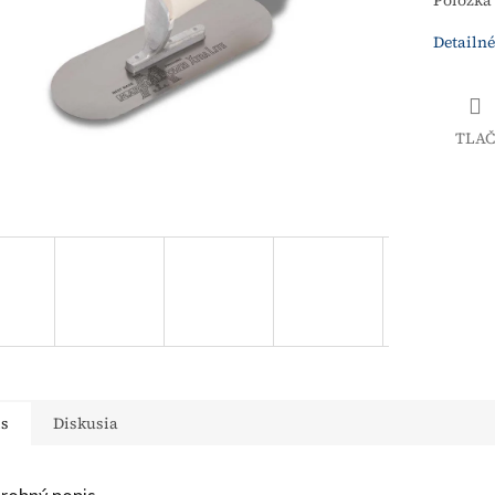
Položka
Detailné
TLAČ
is
Diskusia