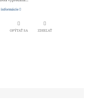
 bola vypredaná…
 informácie
OPÝTAŤ SA
ZDIEĽAŤ