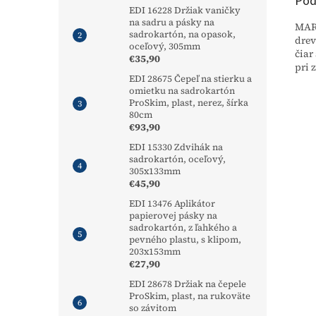
Pod
EDI 16228 Držiak vaničky
na sadru a pásky na
MARS
sadrokartón, na opasok,
drev
oceľový, 305mm
čiar
€35,90
pri 
EDI 28675 Čepeľ na stierku a
omietku na sadrokartón
ProSkim, plast, nerez, šírka
80cm
€93,90
EDI 15330 Zdvihák na
sadrokartón, oceľový,
305x133mm
€45,90
EDI 13476 Aplikátor
papierovej pásky na
sadrokartón, z ľahkého a
pevného plastu, s klipom,
203x153mm
€27,90
EDI 28678 Držiak na čepele
ProSkim, plast, na rukoväte
so závitom