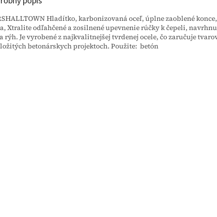
robný popis
HALLTOWN Hladítko, karbonizovaná oceľ, úplne zaoblené konce, 
a, Xtralite odľahčené a zosilnené upevnenie rúčky k čepeli, navrhnu
 a rýh. Je vyrobené z najkvalitnejšej tvrdenej ocele, čo zaručuje tva
zložitých betonárskych projektoch. Použite: betón