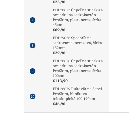
€23,90
EDI 28673 Čepeľ na stierku a
omietku na sadrokartón
ProSkim, plast, nerez, šírka
45cm
€69,90
EDI 29028 Špachtľa na
sadrovanie, nerezová, šírka
152mm
€29,90
EDI 28676 Čepeľ na stierku a
omietku na sadrokartón
ProSkim, plast, nerez, šírka
100cm
€113,90
EDI 28679 Rukoväť na čepeľ
ProSkim, hliníková
teleskopická 100-190cm
€46,90
Z
á
p