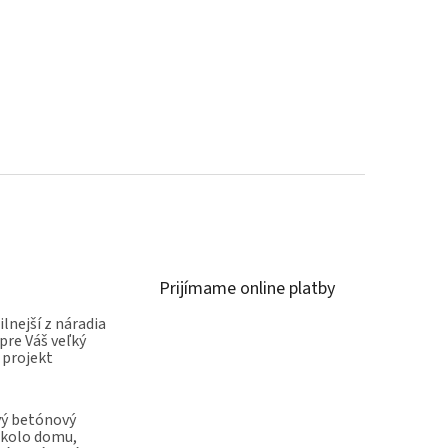
Prijímame online platby
ilnejší z náradia
pre Váš veľký
 projekt
vý betónový
okolo domu,