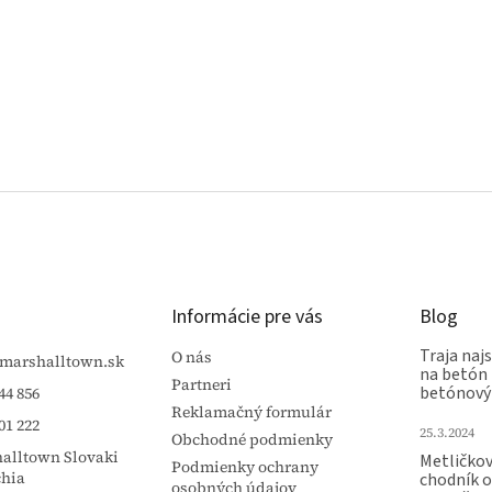
Informácie pre vás
Blog
Traja najs
O nás
marshalltown.sk
na betón 
Partneri
betónový
44 856
Reklamačný formulár
01 222
25.3.2024
Obchodné podmienky
alltown Slovaki
Metličko
Podmienky ochrany
chia
chodník 
osobných údajov