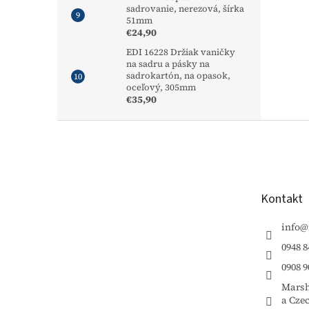
sadrovanie, nerezová, šírka
51mm
€24,90
EDI 16228 Držiak vaničky
na sadru a pásky na
sadrokartón, na opasok,
oceľový, 305mm
€35,90
Z
á
p
ä
t
Kontakt
i
e
info
@
0948 8
0908 9
Marsh
a Cze