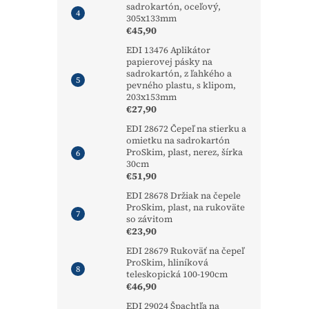
sadrokartón, oceľový,
305x133mm
€45,90
EDI 13476 Aplikátor
papierovej pásky na
sadrokartón, z ľahkého a
pevného plastu, s klipom,
203x153mm
€27,90
EDI 28672 Čepeľ na stierku a
omietku na sadrokartón
ProSkim, plast, nerez, šírka
30cm
€51,90
EDI 28678 Držiak na čepele
ProSkim, plast, na rukoväte
so závitom
€23,90
EDI 28679 Rukoväť na čepeľ
ProSkim, hliníková
teleskopická 100-190cm
€46,90
EDI 29024 Špachtľa na