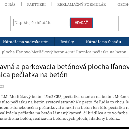
O NÁS
PARTNERI
REKLAMAČNÝ FORMULÁR
OBCH
HĽADAŤ
Náradie na sadrokartón
Brúsky
Náradie na fasádu
 plocha Iľanovo Metličkový betón 45m2 Raznica pečiatka na betón
avná a parkovacia betónová plocha Iľano
ica pečiatka na betón
023
 LM. Metličkový betón 45m2 CB3, pečiatka raznica na betón. Možno sa
túto pečiatku na betón svetové strany? No preto, že ľudia to chcú, k
udeme donekonečna pečiatkovať a raziť na betón len túto pečiatku r
realizácia pečiatka na betón lámaný kameň, či bridlica a to vo farb
náradie na betón, realizácia betónových plôch, hladený betón…