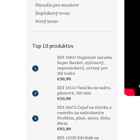
Náradie pre murárov
Doplnkový tovar
Nový tovar
Top 10 produktov
EDI 10847 Organizér náradia
Super Bucket, nylónový,
nepremokavý, určený pre
20l vedro
€30,90
EDI 16114 Vanička na sadru,
plastová, 305 mm
€10,90
EDI 28675 Čepeľ na stierku a
omietku na sadrokartón
ProSkim, plast, nerez, šírka
80cm
€93,90
EDI 15330 Zdvihák na