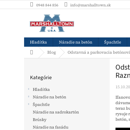
Prejsť
0948 844 856
info@marshalltown.sk
na
obsah
Hladítka
Náradie na betón
Špachtle
Domov
Blog
Odstavná a parkovacia betónová
B
Odst
o
Preskočiť
č
Razn
Kategórie
kategórie
n
ý
15.10.2
Hladítka
p
Náradie na betón
Iľanovo
a
dávame 
Špachtle
n
teraz b
e
Náradie na sadrokartón
rysuje 
l
betón, 
Brúsky
Náradie na fasádu