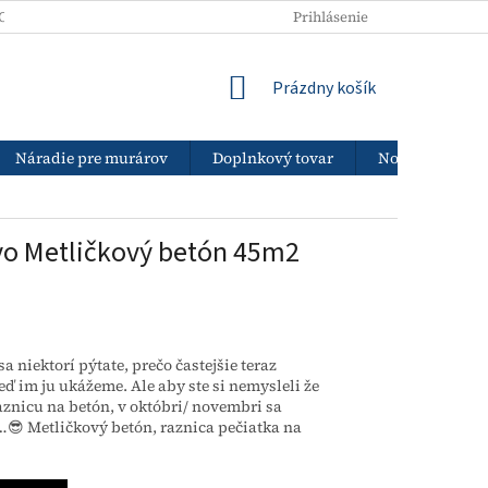
ODNÉ PODMIENKY
PODMIENKY OCHRANY OSOBNÝCH ÚDAJOV
Prihlásenie
NÁKUPNÝ
Prázdny košík
KOŠÍK
Náradie pre murárov
Doplnkový tovar
Nový tovar
vo Metličkový betón 45m2
 niektorí pýtate, prečo častejšie teraz
eď im ju ukážeme. Ale aby ste si nemysleli že
aznicu na betón, v októbri/ novembri sa
e…😎 Metličkový betón, raznica pečiatka na