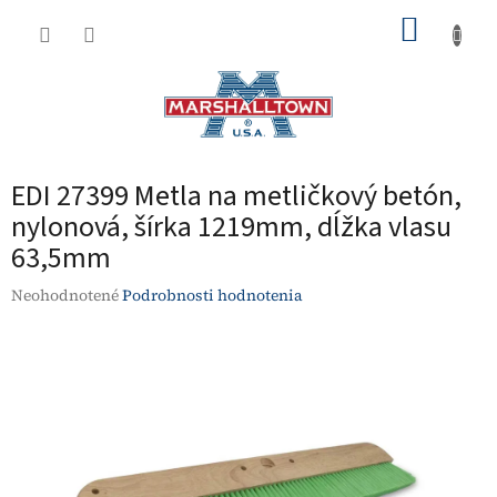
Prejsť
NÁKUP
na
obsah
KOŠÍK
EDI 27399 Metla na metličkový betón,
nylonová, šírka 1219mm, dĺžka vlasu
63,5mm
Priemerné
Neohodnotené
Podrobnosti hodnotenia
hodnotenie
produktu
je
0,0
z
5
hviezdičiek.