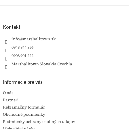
Z
á
p
ä
Kontakt
t
i
info
@
marshalltown.sk
e
0948 844 856
0908 901 222
Marshalltown Slovakia Czechia
Informácie pre vás
O nás
Partneri
Reklamačný formulár
Obchodné podmienky
Podmienky ochrany osobných údajov
Moja objednávka