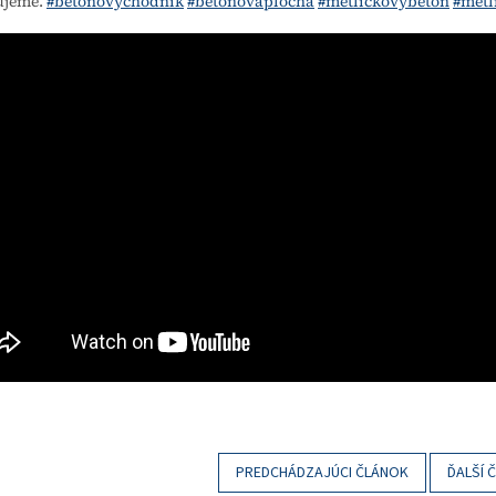
ujeme.
#betonovychodnik
#betonovaplocha
#metlickovybeton
#met
PREDCHÁDZAJÚCI ČLÁNOK
ĎALŠÍ 