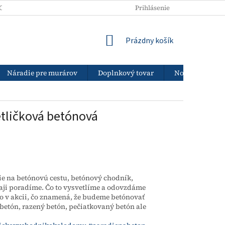
ODNÉ PODMIENKY
PODMIENKY OCHRANY OSOBNÝCH ÚDAJOV
Prihlásenie
NÁKUPNÝ
Prázdny košík
KOŠÍK
Náradie pre murárov
Doplnkový tovar
Nový tovar
tličková betónová
ie na betónovú cestu, betónový chodník,
aji poradíme. Čo to vysvetlíme a odovzdáme
o v akcii, čo znamená, že budeme betónovať
 betón, razený betón, pečiatkovaný betón ale