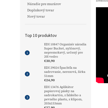
zrealiz
Náradie pre murárov
Doplnkový tovar
Nový tovar
Top 10 produktov
EDI 10847 Organizér náradia
Super Bucket, nylónový,
nepremokavý, určený pre
20l vedro
€30,90
EDI 29024 Špachtľa na
sadrovanie, nerezová, šírka
51mm
€24,90
EDI 13476 Aplikátor
papierovej pásky na
sadrokartón, z ľahkého a
pevného plastu, s klipom,
203x153mm
€27,90