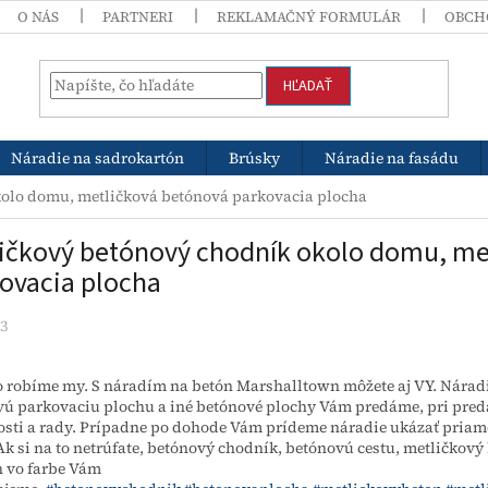
O NÁS
PARTNERI
REKLAMAČNÝ FORMULÁR
OBCH
HĽADAŤ
Náradie na sadrokartón
Brúsky
Náradie na fasádu
kolo domu, metličková betónová parkovacia plocha
ičkový betónový chodník okolo domu, me
ovacia plocha
23
o robíme my. S náradím na betón Marshalltown môžete aj VY. Nárad
ú parkovaciu plochu a iné betónové plochy Vám predáme, pri pred
sti a rady. Prípadne po dohode Vám prídeme náradie ukázať priam
Ak si na to netrúfate, betónový chodník, betónovú cestu, metličkový
n vo farbe Vám