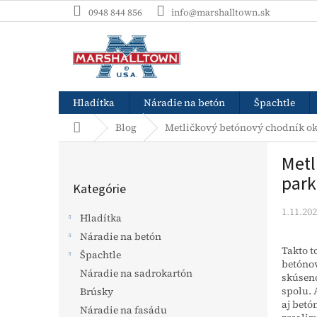
Prejsť
0948 844 856
info@marshalltown.sk
na
obsah
Hladítka
Náradie na betón
Špachtle
Domov
Blog
Metličkový betónový chodník o
B
Metl
o
Preskočiť
č
park
Kategórie
kategórie
n
ý
1.11.20
Hladítka
p
Náradie na betón
a
Takto t
Špachtle
n
betónov
e
Náradie na sadrokartón
skúseno
l
spolu. 
Brúsky
aj betó
Náradie na fasádu