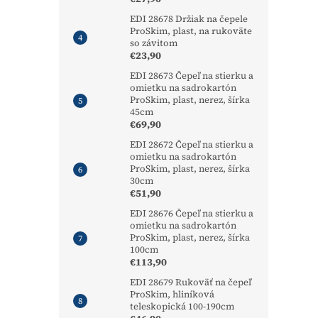
EDI 28678 Držiak na čepele
ProSkim, plast, na rukoväte
so závitom
€23,90
EDI 28673 Čepeľ na stierku a
omietku na sadrokartón
ProSkim, plast, nerez, šírka
45cm
€69,90
EDI 28672 Čepeľ na stierku a
omietku na sadrokartón
ProSkim, plast, nerez, šírka
30cm
€51,90
EDI 28676 Čepeľ na stierku a
omietku na sadrokartón
ProSkim, plast, nerez, šírka
100cm
€113,90
EDI 28679 Rukoväť na čepeľ
ProSkim, hliníková
teleskopická 100-190cm