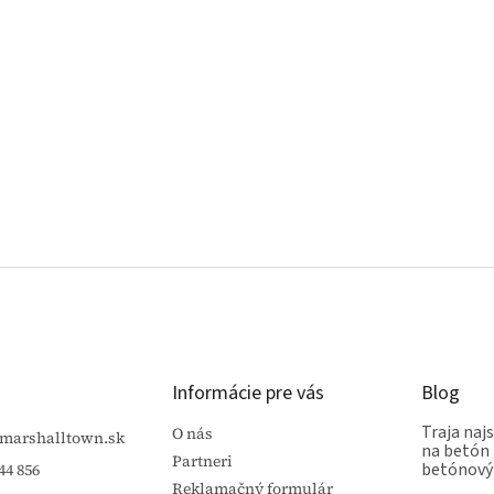
Informácie pre vás
Blog
Traja najs
O nás
marshalltown.sk
na betón 
Partneri
betónový
44 856
Reklamačný formulár