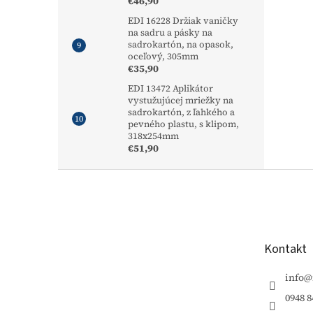
€46,90
EDI 16228 Držiak vaničky
na sadru a pásky na
sadrokartón, na opasok,
oceľový, 305mm
€35,90
EDI 13472 Aplikátor
vystužujúcej mriežky na
sadrokartón, z ľahkého a
pevného plastu, s klipom,
318x254mm
€51,90
Z
á
p
ä
t
Kontakt
i
e
info
@
0948 8