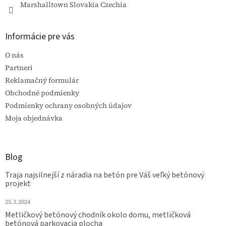
ý
Marshalltown Slovakia Czechia
p
i
s
Informácie pre vás
u
O nás
Partneri
Reklamačný formulár
Obchodné podmienky
Podmienky ochrany osobných údajov
Moja objednávka
Blog
Traja najsilnejší z náradia na betón pre Váš veľký betónový
projekt
25.3.2024
Metličkový betónový chodník okolo domu, metličková
betónová parkovacia plocha