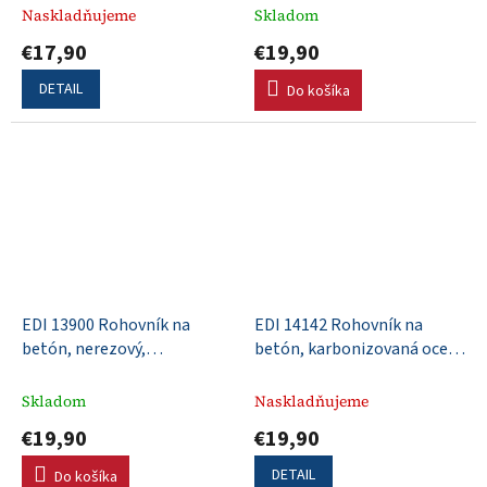
10mm, L 13mm, dohora
Naskladňujeme
Skladom
vyhnuté konce
€17,90
€19,90
DETAIL
Do košíka
EDI 13900 Rohovník na
EDI 14142 Rohovník na
betón, nerezový,
betón, karbonizovaná oceľ,
152x102mm, drevená rúčka,
152x76mm, DuraSoft rúčka,
R 19mm, L 22mm
R 10mm, L 13mm
Skladom
Naskladňujeme
€19,90
€19,90
DETAIL
Do košíka