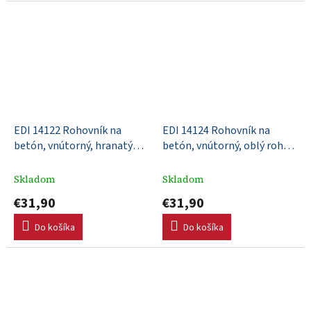
EDI 14122 Rohovník na
EDI 14124 Rohovník na
betón, vnútorný, hranatý
betón, vnútorný, oblý roh
roh, nerezový, 152x64mm,
R13mm, nerezový,
DuraSoft rúčka
152x64mm, DuraSoft® rúčka
Skladom
Skladom
€31,90
€31,90
Do košíka
Do košíka