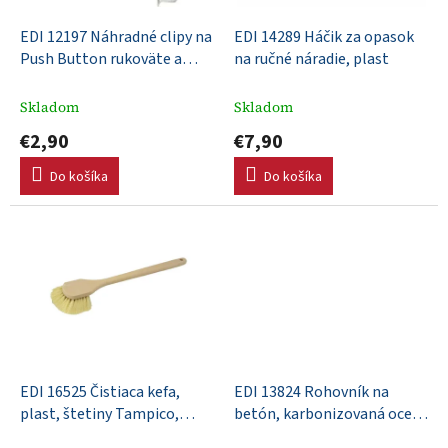
t
o
o
d
EDI 12197 Náhradné clipy na
EDI 14289 Háčik za opasok
v
u
Push Button rukoväte a
na ručné náradie, plast
k
systémy, nerezové, s dvomi
t
tlačidlami
Skladom
Skladom
o
€2,90
€7,90
v
Do košíka
Do košíka
EDI 16525 Čistiaca kefa,
EDI 13824 Rohovník na
plast, štetiny Tampico,
betón, karbonizovaná oceľ,
508mm
152x76mm, drevená rúčka, R