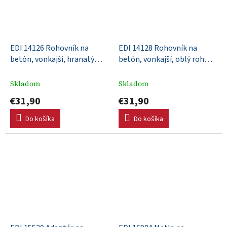
EDI 14126 Rohovník na
EDI 14128 Rohovník na
betón, vonkajší, hranatý
betón, vonkajší, oblý roh
roh, nerezový, 152x64mm,
R13mm, nerezový,
DuraSoft rúčka
152x64mm, DuraSoft® rúčka
Skladom
Skladom
€31,90
€31,90
Do košíka
Do košíka