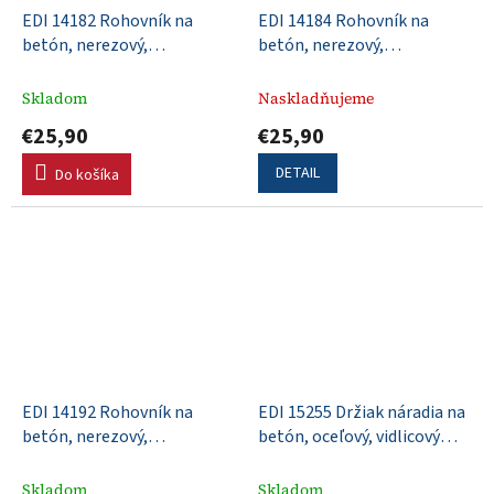
EDI 14182 Rohovník na
EDI 14184 Rohovník na
betón, nerezový,
betón, nerezový,
152x102mm, DuraSoft rúčka,
152x102mm, DuraSoft rúčka,
R 10mm, L 13mm, dohora
R 13mm, L 16mm, dohora
Skladom
Naskladňujeme
vyhnuté konce
vyhnuté konce
€25,90
€25,90
DETAIL
Do košíka
EDI 14192 Rohovník na
EDI 15255 Držiak náradia na
betón, nerezový,
betón, oceľový, vidlicový
152x76mm, DuraSoft rúčka,
systém uchytenia rukoväte,
R 13mm, L 16mm, dohora
otočný 360°, 127x70x32 mm
Skladom
Skladom