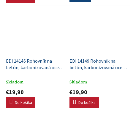
EDI 14146 Rohovník na
EDI 14149 Rohovník na
betón, karbonizovaná oceľ,
betón, karbonizovaná oceľ,
152x76mm, DuraSoft rúčka,
152x102mm, DuraSoft rúčka,
R 10mm, L 13mm, dohora
R 13mm, L 16mm, dohora
Skladom
Skladom
vyhnuté konce
vyhnuté konce
€19,90
€19,90
Do košíka
Do košíka