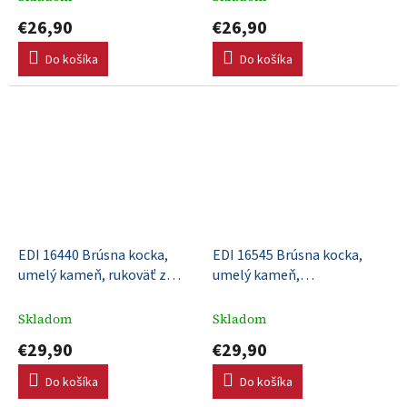
vyhnuté konce
€26,90
€26,90
Do košíka
Do košíka
EDI 16440 Brúsna kocka,
EDI 16545 Brúsna kocka,
umelý kameň, rukoväť z
umelý kameň,
plastu, 152x76x76mm
203x51x51mm
Skladom
Skladom
€29,90
€29,90
Do košíka
Do košíka