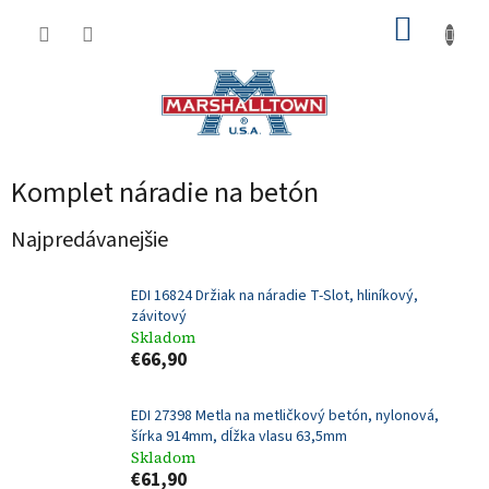
Prejsť
NÁKUP
na
obsah
KOŠÍK
Komplet náradie na betón
Najpredávanejšie
EDI 16824 Držiak na náradie T-Slot, hliníkový,
závitový
Skladom
€66,90
EDI 27398 Metla na metličkový betón, nylonová,
šírka 914mm, dĺžka vlasu 63,5mm
Skladom
€61,90