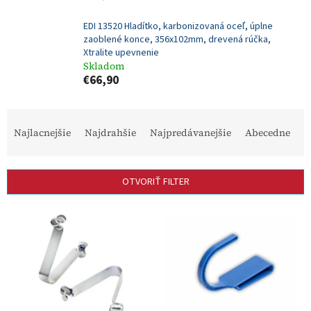
EDI 13520 Hladítko, karbonizovaná oceľ, úplne
zaoblené konce, 356x102mm, drevená rúčka,
Xtralite upevnenie
Skladom
€66,90
R
a
Najlacnejšie
Najdrahšie
Najpredávanejšie
Abecedne
d
e
n
OTVORIŤ FILTER
i
e
V
p
ý
r
p
o
i
d
s
u
p
k
r