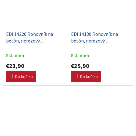
EDI 14226 Rohovník na
EDI 14180 Rohovník na
betón, nerezový,
betón, nerezový,
152x102mm, DuraSoft rúčka,
152x102mm, DuraSoft rúčka,
R 3mm, L 6mm
R 6mm, L 10mm, dohora
Skladom
Skladom
vyhnuté konce
€23,90
€25,90
Do košíka
Do košíka