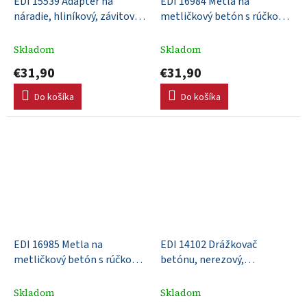
EDI 15539 Adaptér na
EDI 16984 Metla na
náradie, hliníkový, závitový,
metličkový betón s rúčkou,
Push Button systém
drevo, poly, dĺžka 305mm,
dĺžka vlasu 76mm, čierna
Skladom
Skladom
€31,90
€31,90
Do košíka
Do košíka
EDI 16985 Metla na
EDI 14102 Drážkovač
metličkový betón s rúčkou,
betónu, nerezový,
drevo, poly, dĺžka 305mm,
152x76mm, DuraSoft® rúčka,
dĺžka vlasu 76mm, žltá
drážka šírka 13mm, hĺbka
Skladom
Skladom
13mm, R 6mm