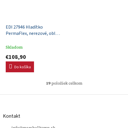
EDI 27946 Hladítko
PermaFlex, nerezové, oblé
rohy, 457x110mm, DuraSoft
rúčka
Skladom
€108,90
Do košíka
19
položiek celkom
O
v
l
Z
á
á
d
p
a
ä
Kontakt
c
t
i
info
@
marshalltown.sk