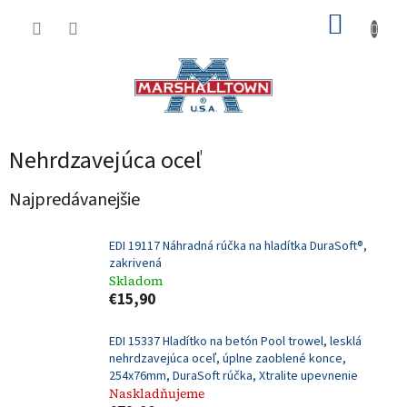
Prejsť
NÁKUP
na
obsah
KOŠÍK
Nehrdzavejúca oceľ
Najpredávanejšie
EDI 19117 Náhradná rúčka na hladítka DuraSoft®,
zakrivená
Skladom
€15,90
EDI 15337 Hladítko na betón Pool trowel, lesklá
nehrdzavejúca oceľ, úplne zaoblené konce,
254x76mm, DuraSoft rúčka, Xtralite upevnenie
Naskladňujeme