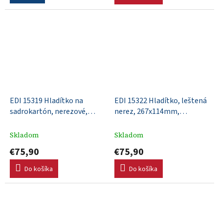
EDI 15319 Hladítko na
EDI 15322 Hladítko, leštená
sadrokartón, nerezové,
nerez, 267x114mm,
305x114, drevená rúčka,
DuraSoft rúčka, Xtralite
vypuklá čepeľ
upevnenie
Skladom
Skladom
€75,90
€75,90
Do košíka
Do košíka