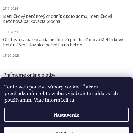
25.3.2024
Metličkový betónový chodník okolo domu, metličková
betónová parkovacia plocha
1.11.2023
Odstavná a parkovacia betónová plocha Iľanovo Metličkový
betón 45m2 Raznica pečiatka na betón
15.10.2023
Prijímame online platby
Tento web používa súbory cookie. Ďalším
prechádzaním tohto webu vyjadrujete súhlas s ich
používaním. Viac informácií
tu
.
Nastavenie
Vytvoril Shoptet