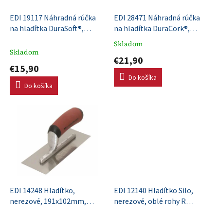
t
o
o
d
EDI 19117 Náhradná rúčka
EDI 28471 Náhradná rúčka
v
u
na hladítka DuraSoft®,
na hladítka DuraCork®,
k
zakrivená
zakrivená
Skladom
Priemerné
t
Skladom
hodnotenie
€21,90
o
produktu
€15,90
v
je
Do košíka
4,0
Do košíka
z
5
hviezdičiek.
EDI 14248 Hladítko,
EDI 12140 Hladítko Silo,
nerezové, 191x102mm,
nerezové, oblé rohy R
DuraSoft rúčka
13mm, 356x102mm,