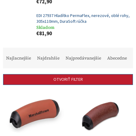
€72,90
EDI 27937 Hladítko PermaFlex, nerezové, oblé rohy,
305x110mm, DuraSoft rúčka
Skladom
€81,90
R
a
Najlacnejšie
Najdrahšie
Najpredávanejšie
Abecedne
d
e
n
OTVORIŤ FILTER
i
e
V
p
ý
r
p
o
i
d
s
u
p
k
r