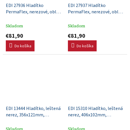
EDI 27936 Hladítko
EDI 27937 Hladítko
PermaFlex, nerezové, oblé
PermaFlex, nerezové, oblé
rohy, 279x110mm, DuraSoft
rohy, 305x110mm, DuraSoft
rúčka
rúčka
Skladom
Skladom
€81,90
€81,90
Do košíka
Do košíka
EDI 13444 Hladítko, leštená
EDI 15310 Hladítko, leštená
nerez, 356x121mm,
nerez, 406x102mm,
DuraSoft rúčka, Xtralite
DuraSoft rúčka, Xtralite
upevnenie
upevnenie
Skladom
Skladom