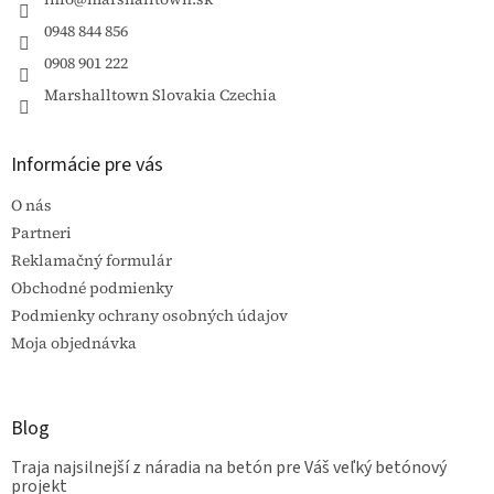
i
e
e
p
0948 844 856
r
0908 901 222
v
k
Marshalltown Slovakia Czechia
y
v
ý
Informácie pre vás
p
i
O nás
s
u
Partneri
Reklamačný formulár
Obchodné podmienky
Podmienky ochrany osobných údajov
Moja objednávka
Blog
Traja najsilnejší z náradia na betón pre Váš veľký betónový
projekt