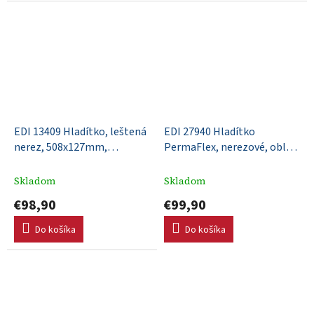
EDI 13409 Hladítko, leštená
EDI 27940 Hladítko
nerez, 508x127mm,
PermaFlex, nerezové, oblé
DuraSoft rúčka, Xtralite
rohy, 406x110mm, DuraSoft
upevnenie
rúčka
Skladom
Skladom
€98,90
€99,90
Do košíka
Do košíka