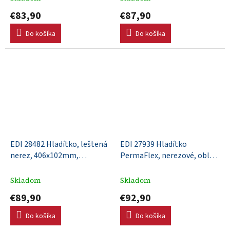
€83,90
€87,90
Do košíka
Do košíka
EDI 28482 Hladítko, leštená
EDI 27939 Hladítko
nerez, 406x102mm,
PermaFlex, nerezové, oblé
DuraCork® rúčka, Xtralite
rohy, 356x110mm, DuraSoft
upevnenie
rúčka
Skladom
Skladom
€89,90
€92,90
Do košíka
Do košíka