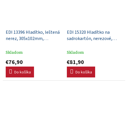
EDI 13396 Hladítko, leštená
EDI 15320 Hladítko na
nerez, 305x102mm,
sadrokartón, nerezové,
DuraSoft rúčka, Xtralite
305x114, DuraSoft®, vypuklá
upevnenie
čepeľ
Skladom
Skladom
€76,90
€81,90
Do košíka
Do košíka