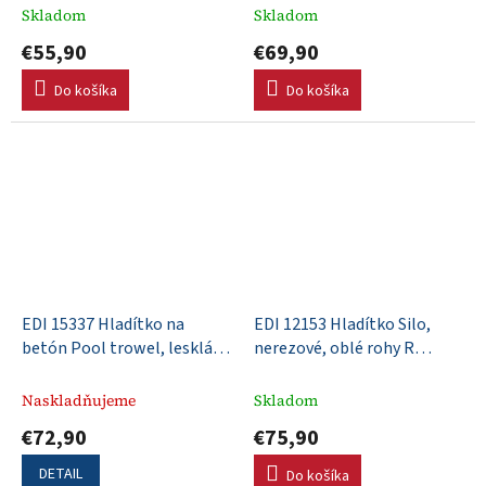
DuraSoft rúčka
Skladom
Skladom
€55,90
€69,90
Do košíka
Do košíka
EDI 15337 Hladítko na
EDI 12153 Hladítko Silo,
betón Pool trowel, lesklá
nerezové, oblé rohy R
nehrdzavejúca oceľ, úplne
13mm, 406x102mm,
zaoblené konce, 254x76mm,
DuraSoft rúčka
Naskladňujeme
Skladom
DuraSoft rúčka, Xtralite
€72,90
€75,90
upevnenie
DETAIL
Do košíka