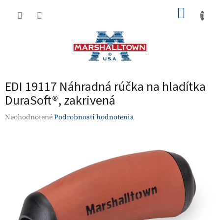
Prejsť
NÁKUP
na
obsah
KOŠÍK
EDI 19117 Náhradná rúčka na hladítka
DuraSoft®, zakrivená
Priemerné
Neohodnotené
Podrobnosti hodnotenia
hodnotenie
produktu
je
0,0
z
5
hviezdičiek.