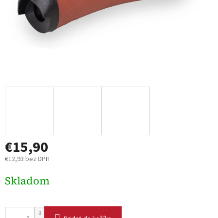
€15,90
€12,93 bez DPH
Jednotková
Skladom
cena: