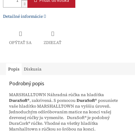
Pridať do košíka
Detailné informácie
OPÝTAŤ SA
ZDIEĽAŤ
Popis
Diskusia
Podrobný popis
MARSHALLTOWN Náhradná rúčka na hladítka
DuraSoft®
, zakrivená. S pomocou
DuraSoft®
posuniete
vaše hladítko MARSHALLTOWN na vyššiu úroveň.
Jednoduchým odšróbovaním matice na konci vašej
drevenej rúčky ju vymeníte. DuraSoft® je podobný
DuraCork® rúčke. Vhodné na všetky hladítka
Marshalltown s rúčkou so šróbou na konci.