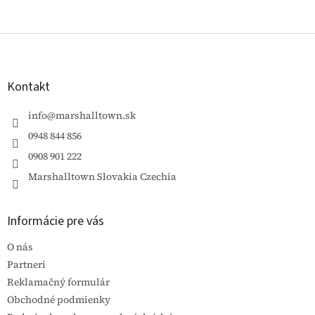
Z
á
p
ä
Kontakt
t
i
info
@
marshalltown.sk
e
0948 844 856
0908 901 222
Marshalltown Slovakia Czechia
Informácie pre vás
O nás
Partneri
Reklamačný formulár
Obchodné podmienky