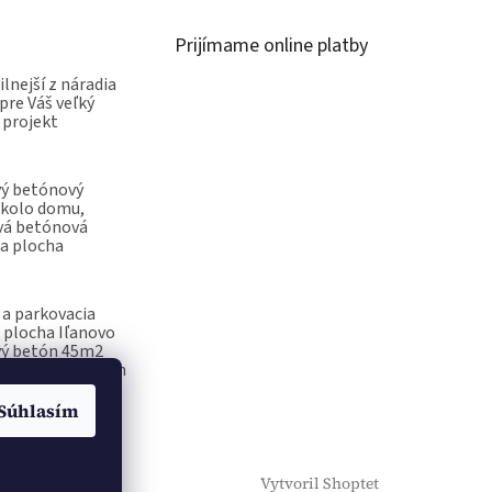
Prijímame online platby
ilnejší z náradia
pre Váš veľký
 projekt
vý betónový
okolo domu,
vá betónová
a plocha
a parkovacia
 plocha Iľanovo
vý betón 45m2
ečiatka na betón
Súhlasím
Vytvoril Shoptet