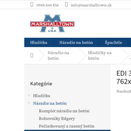
Prejsť
0948 844 856
info@marshalltown.sk
na
obsah
Hladítka
Náradie na betón
Špachtle
Náradie na
Hladičky na
Domov
betón
betón
B
EDI 
o
Preskočiť
č
762x
Kategórie
kategórie
n
Prieme
Neohod
ý
Hladítka
hodnot
p
produk
Náradie na betón
a
je
Komplet náradie na betón
n
0,0
e
Rohovníky Edgery
z
l
5
Pečiatkovaný a razený betón
hviezdi