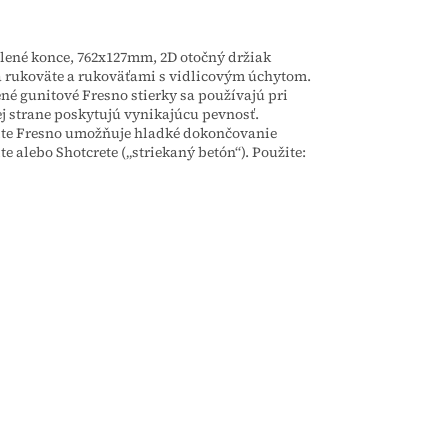
ené konce, 762x127mm, 2D otočný držiak
a rukoväte a rukoväťami s vidlicovým úchytom.
é gunitové Fresno stierky sa používajú pri
j strane poskytujú vynikajúcu pevnosť.
ite Fresno umožňuje hladké dokončovanie
alebo Shotcrete („striekaný betón“). Použite: