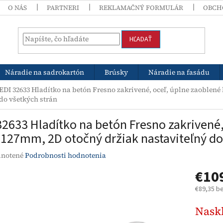
O NÁS
PARTNERI
REKLAMAČNÝ FORMULÁR
OBCH
HĽADAŤ
Náradie na sadrokartón
Brúsky
Náradie na fasádu
EDI 32633 Hladítko na betón Fresno zakrivené, oceľ, úplne zaoblené
do všetkých strán
32633 Hladítko na betón Fresno zakrivené,
127mm, 2D otočný držiak nastaviteľný do
rné
notené
Podrobnosti hodnotenia
enie
€10
tu
€89,35 b
Jednotk
Nask
cena:
čiek.