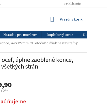
ODNÉ PODMIENKY
PODMIENKY OCHRANY OSOBNÝCH ÚDAJOV
Prihlásenie
NÁKUPNÝ
Prázdny košík
KOŠÍK
Náradie pre murárov
Doplnkový tovar
Nový tovar
 konce, 762x127mm, 2D otočný držiak nastaviteľný
 oceľ, úplne zaoblené konce,
 všetkých strán
9,90
ez DPH
ová
ladňujeme