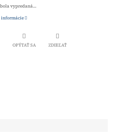
 bola vypredaná…
 informácie
OPÝTAŤ SA
ZDIEĽAŤ