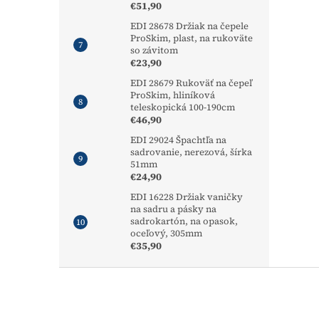
€51,90
EDI 28678 Držiak na čepele
ProSkim, plast, na rukoväte
so závitom
€23,90
EDI 28679 Rukoväť na čepeľ
ProSkim, hliníková
teleskopická 100-190cm
€46,90
EDI 29024 Špachtľa na
sadrovanie, nerezová, šírka
51mm
€24,90
EDI 16228 Držiak vaničky
na sadru a pásky na
sadrokartón, na opasok,
oceľový, 305mm
€35,90
Z
á
p