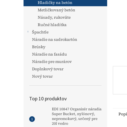
Hladičky na betón
Metličkovaný betón
Násady, rukoväte
Ručné hladítka
Špachtle
Náradie na sadrokartón
Brúsky
Náradie na fasádu
Náradie pre murárov
Doplnkový tovar
Nový tovar
Top 10 produktov
EDI 10847 Organizér náradia
Pop
Super Bucket, nylónový,
nepremokavý, určený pre
20l vedro