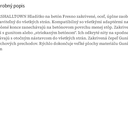
robný popis
HALLTOWN Hladítko na betón Fresno zakrivené, oceľ, úplne zaobl
aviteľný do všetkých strán. Kompatibilný so všetkými adaptérmi n
lené konce zanechávajú na betónovom povrchu menej stôp. Zakriven
i s gunitom alebo „striekaným betónom“. Ich odkryté nity na spodne
vajú s otočným nástavcom do všetkých strán. Zakrivená čepeľ Gun
chových prechodov. Rýchlo dokončuje veľké plochy materiálu Gunite 
ón