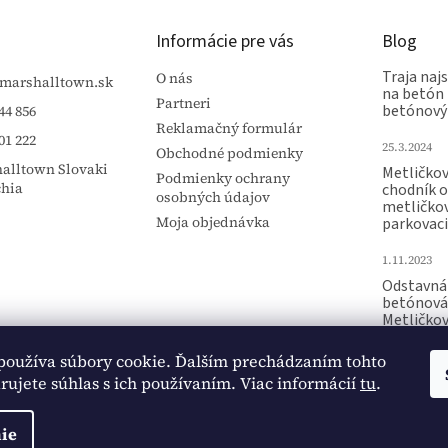
Informácie pre vás
Blog
Traja najs
O nás
marshalltown.sk
na betón 
Partneri
betónový
44 856
Reklamačný formulár
01 222
25.3.2024
Obchodné podmienky
alltown Slovaki
Metličko
Podmienky ochrany
chia
chodník 
osobných údajov
metličko
Moja objednávka
parkovaci
1.11.2023
Odstavná 
betónová
Metličko
Raznica p
používa súbory cookie. Ďalším prechádzaním tohto
15.10.2023
ujete súhlas s ich používaním. Viac informácií
tu
.
ie
ené.