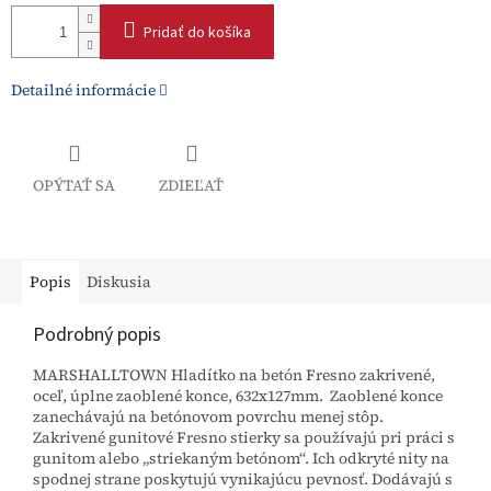
Pridať do košíka
Detailné informácie
OPÝTAŤ SA
ZDIEĽAŤ
Popis
Diskusia
Podrobný popis
MARSHALLTOWN Hladítko na betón Fresno zakrivené,
oceľ, úplne zaoblené konce, 632x127mm. Zaoblené konce
zanechávajú na betónovom povrchu menej stôp.
Zakrivené gunitové Fresno stierky sa používajú pri práci s
gunitom alebo „striekaným betónom“. Ich odkryté nity na
spodnej strane poskytujú vynikajúcu pevnosť. Dodávajú s