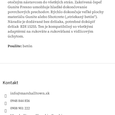
otočným nástavcom do všetkých strán. Zakrivená čepeľ
Gunite Fresno umožňuje hladké dokončovanie
povrchových prechodov. Rýchlo dokončuje veľké plochy
materiálu Gunite alebo Shotcrete („striekaný betón“).
Náradie je dodávané bez držiaka, potrebné dokúpiť
držiak EDI 15255. Ten je kompatibilný so všetkými
adaptérmi na rukoväte a rukoväťami s vidlicovým
úchytom.
Použite:
betón
Z
á
p
ä
Kontakt
t
i
info
@
marshalltown.sk
e
0948 844 856
0908 901 222