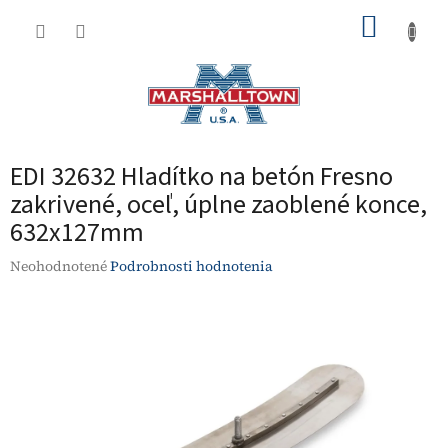
Prejsť
NÁKUP
na
obsah
KOŠÍK
EDI 32632 Hladítko na betón Fresno
zakrivené, oceľ, úplne zaoblené konce,
632x127mm
Priemerné
Neohodnotené
Podrobnosti hodnotenia
hodnotenie
produktu
je
0,0
z
5
hviezdičiek.