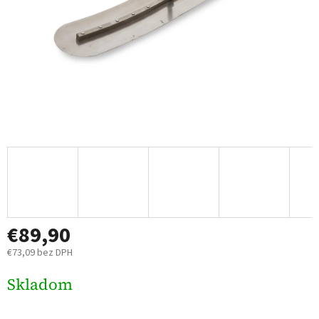
€89,90
€73,09 bez DPH
Jednotková
Skladom
cena: