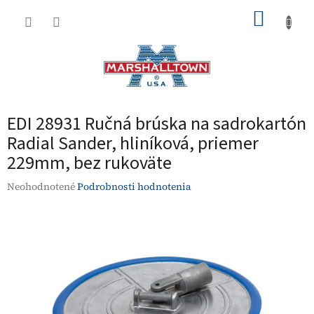
Prejsť
NÁKUP
na
obsah
KOŠÍK
EDI 28931 Ručná brúska na sadrokartón
Radial Sander, hliníková, priemer
229mm, bez rukoväte
Priemerné
Neohodnotené
Podrobnosti hodnotenia
hodnotenie
produktu
je
0,0
z
5
hviezdičiek.