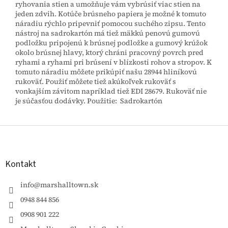
ryhovania stien a umožňuje vám vybrúsiť viac stien na
jeden zdvih. Kotúče brúsneho papiera je možné k tomuto
náradiu rýchlo pripevniť pomocou suchého zipsu. Tento
nástroj na sadrokartón má tiež mäkkú penovú gumovú
podložku pripojenú k brúsnej podložke a gumový krúžok
okolo brúsnej hlavy, ktorý chráni pracovný povrch pred
ryhami a ryhami pri brúsení v blízkosti rohov a stropov. K
tomuto náradiu môžete prikúpiť našu 28944 hliníkovú
rukoväť. Použiť môžete tiež akúkoľvek rukoväť s
vonkajším závitom napríklad tiež EDI 28679. Rukoväť nie
je súčasťou dodávky. Použitie: Sadrokartón
Z
á
p
ä
Kontakt
t
i
info
@
marshalltown.sk
e
0948 844 856
0908 901 222