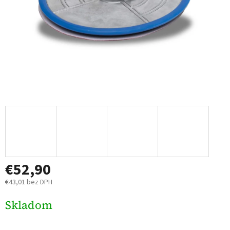
€52,90
€43,01 bez DPH
Jednotková
Skladom
cena: