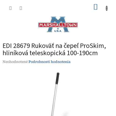
Prejsť
NÁKUP
na
obsah
KOŠÍK
EDI 28679 Rukoväť na čepeľ ProSkim,
hliníková teleskopická 100-190cm
Priemerné
Neohodnotené
Podrobnosti hodnotenia
hodnotenie
produktu
je
0,0
z
5
hviezdičiek.