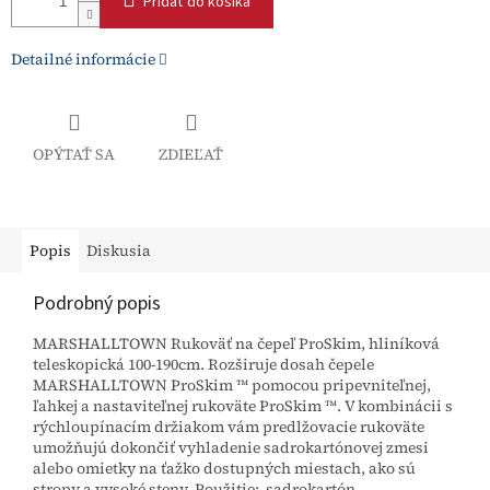
Pridať do košíka
Detailné informácie
OPÝTAŤ SA
ZDIEĽAŤ
Popis
Diskusia
Podrobný popis
MARSHALLTOWN Rukoväť na čepeľ ProSkim, hliníková
teleskopická 100-190cm. Rozširuje dosah čepele
MARSHALLTOWN ProSkim ™ pomocou pripevniteľnej,
ľahkej a nastaviteľnej rukoväte ProSkim ™. V kombinácii s
rýchloupínacím držiakom vám predlžovacie rukoväte
umožňujú dokončiť vyhladenie sadrokartónovej zmesi
alebo omietky na ťažko dostupných miestach, ako sú
stropy a vysoké steny. Použitie: sadrokartón