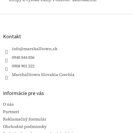
Z
á
p
ä
Kontakt
t
i
info
@
marshalltown.sk
e
0948 844 856
0908 901 222
Marshalltown Slovakia Czechia
Informácie pre vás
O nás
Partneri
Reklamačný formulár
Obchodné podmienky