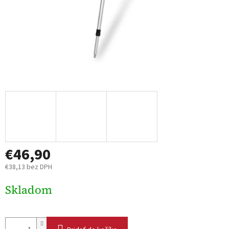
€46,90
€38,13 bez DPH
Jednotková
Skladom
cena: