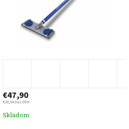
€47,90
€38,94 bez DPH
Jednotková
Skladom
cena: