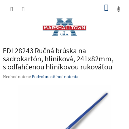
Prejsť
NÁKUP
na
obsah
KOŠÍK
EDI 28243 Ručná brúska na
sadrokartón, hliníková, 241x82mm,
s odľahčenou hliníkovou rukoväťou
Priemerné
Neohodnotené
Podrobnosti hodnotenia
hodnotenie
produktu
je
0,0
z
5
hviezdičiek.