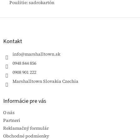
Použitie: sadrokartón
Z
á
p
ä
Kontakt
t
i
info
@
marshalltown.sk
e
0948 844 856
0908 901 222
Marshalltown Slovakia Czechia
Informácie pre vás
O nás
Partneri
Reklamačný formulár
Obchodné podmienky