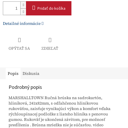
Pridať do košíka
Detailné informácie
OPÝTAŤ SA
ZDIEĽAŤ
Popis
Diskusia
Podrobný popis
MARSHALLTOWN Ručná brúska na sadrokartón,
hliníková, 241x82mm, s odľahčenou hliníkovou
rukoväťou, zaisťuje vynikajúci výkon a komfort vďaka
rýchloupínacej podložke z liateho hliníka s penovou
gumou. Rukoväť je ukončená závitom, pre možnosť
predĺženia . Brúsna mriežka nie je súčasťou. video