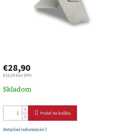
€28,90
€23,50 bez DPH
Jednotková
Skladom
cena:
Pridať do košíka
Detailné informácie