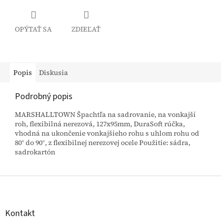
OPÝTAŤ SA
ZDIEĽAŤ
Popis
Diskusia
Podrobný popis
MARSHALLTOWN Špachtľa na sadrovanie, na vonkajší
roh, flexibilná nerezová, 127x95mm, DuraSoft rúčka,
vhodná na ukončenie vonkajšieho rohu s uhlom rohu od
80° do 90°, z flexibilnej nerezovej ocele Použitie: sádra,
sadrokartón
Z
á
p
ä
Kontakt