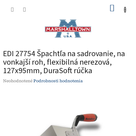
Prejsť
NÁKUP
na
obsah
KOŠÍK
EDI 27754 Špachtľa na sadrovanie, na
vonkajší roh, flexibilná nerezová,
127x95mm, DuraSoft rúčka
Priemerné
Neohodnotené
Podrobnosti hodnotenia
hodnotenie
produktu
je
0,0
z
5
hviezdičiek.