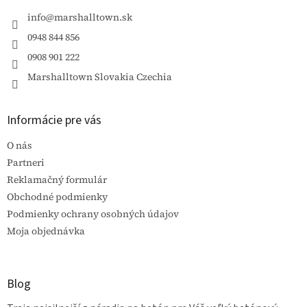
t
i
info
@
marshalltown.sk
e
0948 844 856
0908 901 222
Marshalltown Slovakia Czechia
Informácie pre vás
O nás
Partneri
Reklamačný formulár
Obchodné podmienky
Podmienky ochrany osobných údajov
Moja objednávka
Blog