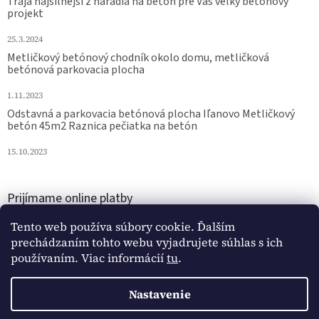
Traja najsilnejší z náradia na betón pre Váš veľký betónový
projekt
25.3.2024
Metličkový betónový chodník okolo domu, metličková
betónová parkovacia plocha
1.11.2023
Odstavná a parkovacia betónová plocha Iľanovo Metličkový
betón 45m2 Raznica pečiatka na betón
15.10.2023
Prijímame online platby
Tento web používa súbory cookie. Ďalším
prechádzaním tohto webu vyjadrujete súhlas s ich
používaním. Viac informácií
tu
.
Nastavenie
Vytvoril Shoptet