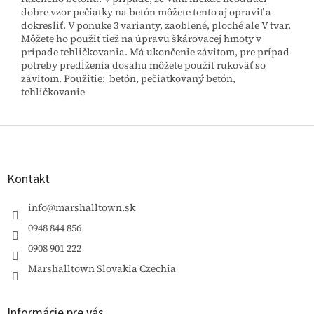
dobre vzor pečiatky na betón môžete tento aj opraviť a
dokresliť. V ponuke 3 varianty, zaoblené, ploché ale V tvar.
Môžete ho použiť tiež na úpravu škárovacej hmoty v
prípade tehličkovania. Má ukončenie závitom, pre prípad
potreby predĺženia dosahu môžete použiť rukoväť so
závitom. Použitie: betón, pečiatkovaný betón,
tehličkovanie
Z
á
p
ä
Kontakt
t
i
info
@
marshalltown.sk
e
0948 844 856
0908 901 222
Marshalltown Slovakia Czechia
Informácie pre vás