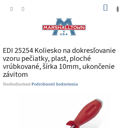
Prejsť
NÁKUP
na
obsah
KOŠÍK
EDI 25254 Koliesko na dokresľovanie
vzoru pečiatky, plast, ploché
vrúbkované, šírka 10mm, ukončenie
závitom
Priemerné
Neohodnotené
Podrobnosti hodnotenia
hodnotenie
produktu
je
0,0
z
5
hviezdičiek.