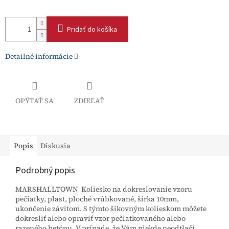
Pridať do košíka
Detailné informácie
OPÝTAŤ SA
ZDIEĽAŤ
Popis
Diskusia
Podrobný popis
MARSHALLTOWN Koliesko na dokresľovanie vzoru
pečiatky, plast, ploché vrúbkované, šírka 10mm,
ukončenie závitom. S týmto šikovným kolieskom môžete
dokresliť alebo opraviť vzor pečiatkovaného alebo
razeného betónu. V prípade, že Vám niekde neodtlačí