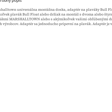
robný popis
halltown univerzálna montážna doska, adaptér na plaváky Bull Fl
oľvek plavák Bull Float alebo držiak na montáž s dvoma alebo štyr
ákmi MARSHALLTOWN alebo s akýmikoľvek vašimi obľúbenými drži
h výrobcov. Adaptér sa jednoducho pripevní na plavák. Adaptér je v