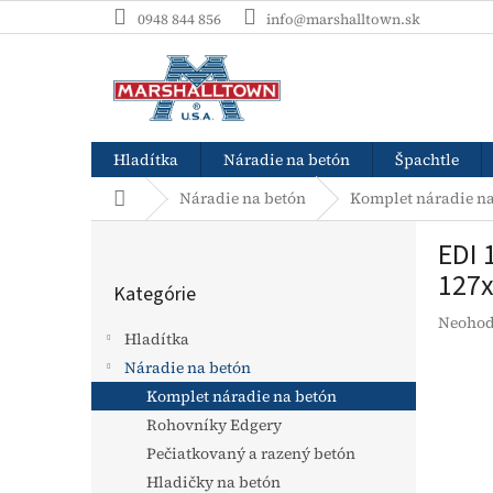
Prejsť
0948 844 856
info@marshalltown.sk
na
obsah
Hladítka
Náradie na betón
Špachtle
Domov
Náradie na betón
Komplet náradie na
B
EDI 
o
Preskočiť
č
127
Kategórie
kategórie
n
Prieme
Neohod
ý
Hladítka
hodnot
p
produk
Náradie na betón
a
je
Komplet náradie na betón
n
0,0
e
Rohovníky Edgery
z
l
5
Pečiatkovaný a razený betón
hviezdi
Hladičky na betón