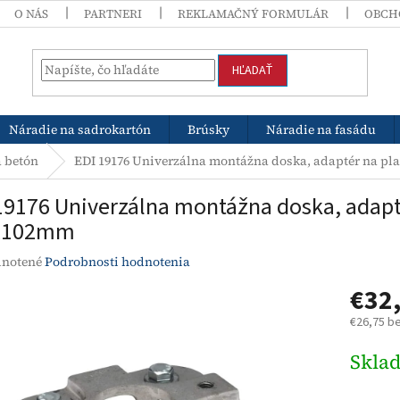
O NÁS
PARTNERI
REKLAMAČNÝ FORMULÁR
OBCH
HĽADAŤ
Náradie na sadrokartón
Brúsky
Náradie na fasádu
 betón
EDI 19176 Univerzálna montážna doska, adaptér na pla
19176 Univerzálna montážna doska, adaptér
x102mm
rné
notené
Podrobnosti hodnotenia
enie
€32
tu
€26,75 b
Jednotk
Skla
cena:
čiek.