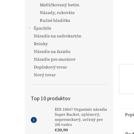
Metličkovaný betón
Násady, rukoväte
Ručné hladítka
Špachtle
Náradie na sadrokartón
Brúsky
Náradie na fasádu
Náradie pre murárov
Doplnkový tovar
Nový tovar
Top 10 produktov
EDI 10847 Organizér náradia
Pop
Super Bucket, nylónový,
nepremokavý, určený pre
20l vedro
€30,90