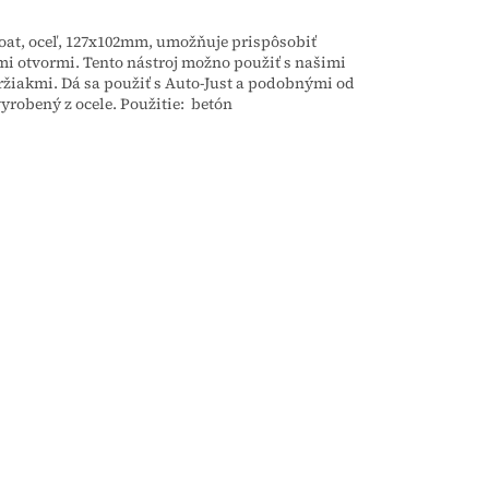
oat, oceľ, 127x102mm, umožňuje prispôsobiť
mi otvormi. Tento nástroj možno použiť s našimi
akmi. Dá sa použiť s Auto-Just a podobnými od
yrobený z ocele. Použitie: betón