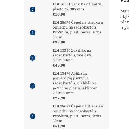
Pod
EDI 16114 Vanička na sadru,
plastová, 305 mm
Mars
€10,90
akýk
plav
EDI 28675 Čepeľ na stierku a
inýc
omietku na sadrokartón
ProSkim, plast, nerez, šírka
80cm
€93,90
EDI 15330 Zdvihák na
sadrokartón, oceľový,
305x133mm
€45,90
EDI 13476 Aplikátor
papierovej pásky na
sadrokartón, z ľahkého a
pevného plastu, s klipom,
203x153mm
€27,90
EDI 28672 Čepeľ na stierku a
omietku na sadrokartón
ProSkim, plast, nerez, šírka
30cm
€51,90