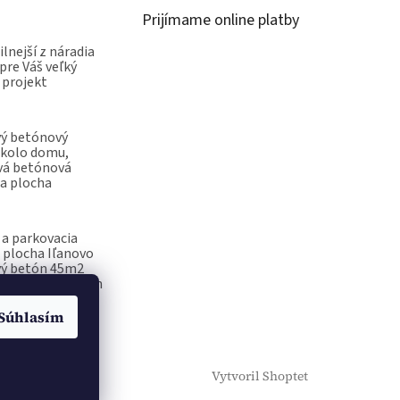
Prijímame online platby
ilnejší z náradia
pre Váš veľký
 projekt
vý betónový
okolo domu,
vá betónová
a plocha
a parkovacia
 plocha Iľanovo
vý betón 45m2
ečiatka na betón
Súhlasím
Vytvoril Shoptet