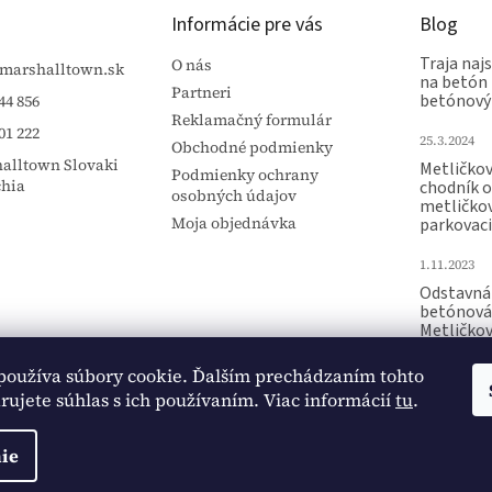
Informácie pre vás
Blog
Traja najs
O nás
marshalltown.sk
na betón 
Partneri
betónový
44 856
Reklamačný formulár
01 222
25.3.2024
Obchodné podmienky
alltown Slovaki
Metličko
Podmienky ochrany
chia
chodník 
osobných údajov
metličko
Moja objednávka
parkovaci
1.11.2023
Odstavná 
betónová
Metličko
Raznica p
používa súbory cookie. Ďalším prechádzaním tohto
15.10.2023
ujete súhlas s ich používaním. Viac informácií
tu
.
ie
ené.