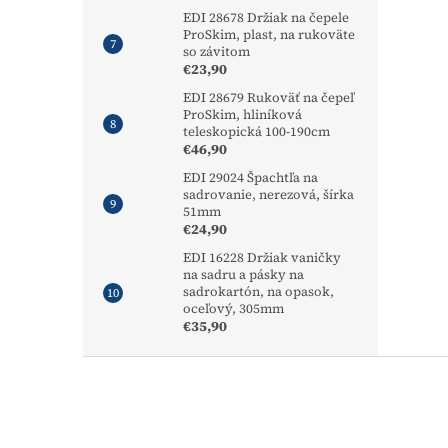
EDI 28678 Držiak na čepele
ProSkim, plast, na rukoväte
so závitom
€23,90
EDI 28679 Rukoväť na čepeľ
ProSkim, hliníková
teleskopická 100-190cm
€46,90
EDI 29024 Špachtľa na
sadrovanie, nerezová, šírka
51mm
€24,90
EDI 16228 Držiak vaničky
na sadru a pásky na
sadrokartón, na opasok,
oceľový, 305mm
€35,90
Z
á
p
ä