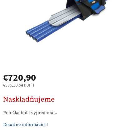
€720,90
€586,10 bez DPH
Jednotková
Naskladňujeme
cena:
Položka bola vypredaná…
Detailné informácie