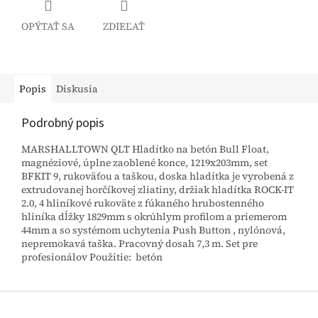
OPÝTAŤ SA
ZDIEĽAŤ
Popis
Diskusia
Podrobný popis
MARSHALLTOWN QLT Hladítko na betón Bull Float,
magnéziové, úplne zaoblené konce, 1219x203mm, set
BFKIT 9, rukoväťou a taškou, doska hladítka je vyrobená z
extrudovanej horčíkovej zliatiny, držiak hladítka ROCK-IT
2.0, 4 hliníkové rukoväte z fúkaného hrubostenného
hliníka dĺžky 1829mm s okrúhlym profilom a priemerom
44mm a so systémom uchytenia Push Button , nylónová,
nepremokavá taška. Pracovný dosah 7,3 m. Set pre
profesionálov Použitie: betón
Z
á