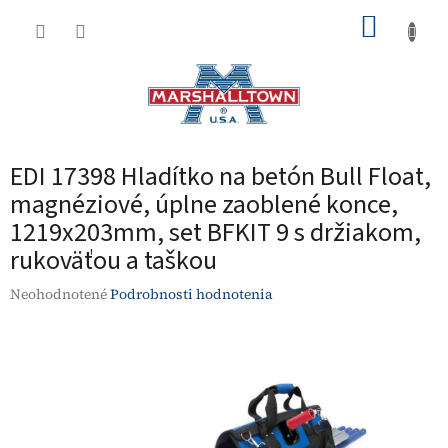
Prejsť
NÁKUP
na
obsah
KOŠÍK
EDI 17398 Hladítko na betón Bull Float,
magnéziové, úplne zaoblené konce,
1219x203mm, set BFKIT 9 s držiakom,
rukoväťou a taškou
Priemerné
Neohodnotené
Podrobnosti hodnotenia
hodnotenie
produktu
je
0,0
z
5
hviezdičiek.