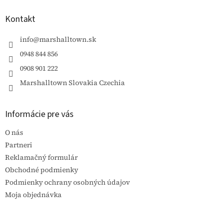
p
ä
Kontakt
t
i
info
@
marshalltown.sk
e
0948 844 856
0908 901 222
Marshalltown Slovakia Czechia
Informácie pre vás
O nás
Partneri
Reklamačný formulár
Obchodné podmienky
Podmienky ochrany osobných údajov
Moja objednávka