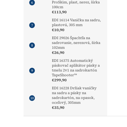
ProSkim, plast, nerez, šírka
100cm
€113,90
EDI 16114 Vanička na sadru,
plastová, 305 mm
€10,90
EDI 29026 Špachtľa na
sadrovanie, nerezová, šírka
102mm
€26,90
EDI 16375 Automatický
páskovač aplikátor pásky a
tmelu 2v1 na sadrokartón
TapeShooter™
€299,90
EDI 16228 Držiak vaničky
na sadru a pásky na
sadrokartón, na opasok,
oceľový, 305mm
€35,90
Z
á