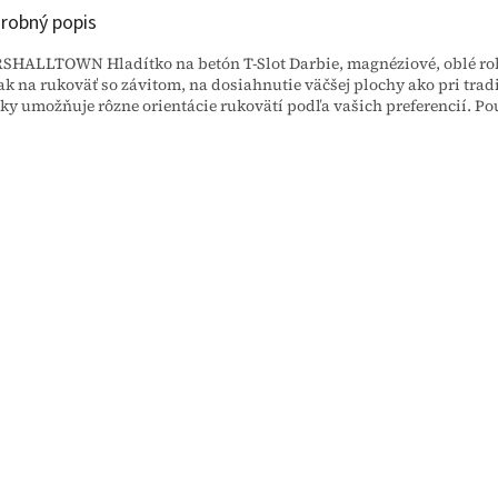
robný popis
HALLTOWN Hladítko na betón T-Slot Darbie, magnéziové, oblé roh
ak na rukoväť so závitom, na dosiahnutie väčšej plochy ako pri tr
ky umožňuje rôzne orientácie rukovätí podľa vašich preferencií. Po