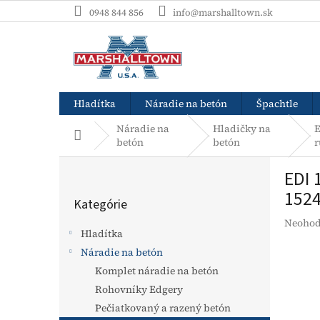
Prejsť
0948 844 856
info@marshalltown.sk
na
obsah
Hladítka
Náradie na betón
Špachtle
Náradie na
Hladičky na
E
Domov
betón
betón
r
B
EDI 
o
Preskočiť
č
1524
Kategórie
kategórie
n
Prieme
Neohod
ý
Hladítka
hodnot
p
produk
Náradie na betón
a
je
Komplet náradie na betón
n
0,0
e
Rohovníky Edgery
z
l
5
Pečiatkovaný a razený betón
hviezdi