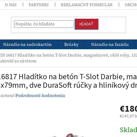
O NÁS
PARTNERI
REKLAMAČNÝ FORMULÁR
OBCH
HĽADAŤ
Náradie na sadrokartón
Brúsky
Náradie na fasádu
DI 16817 Hladítko na betón T-Slot Darbie, magnéziové, oblé rohy, 1
ukoväť so závitom
16817 Hladítko na betón T-Slot Darbie, ma
x79mm, dve DuraSoft rúčky a hliníkový dr
rné
notené
Podrobnosti hodnotenia
enie
€18
tu
€147,07 
Jednotk
Skla
cena:
čiek.