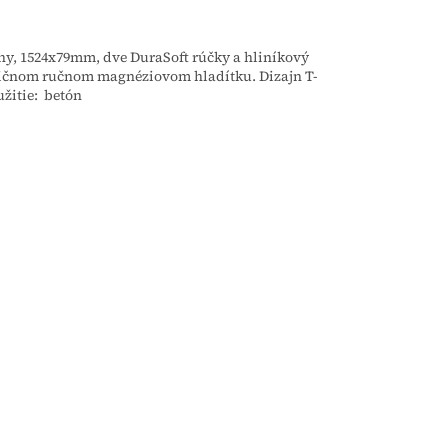
y, 1524x79mm, dve DuraSoft rúčky a hliníkový
adičnom ručnom magnéziovom hladítku. Dizajn T-
užitie: betón