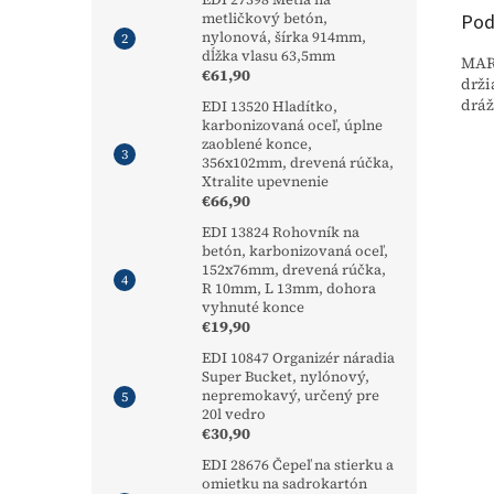
Pod
metličkový betón,
nylonová, šírka 914mm,
dĺžka vlasu 63,5mm
MARS
€61,90
drži
dráž
EDI 13520 Hladítko,
karbonizovaná oceľ, úplne
zaoblené konce,
356x102mm, drevená rúčka,
Xtralite upevnenie
€66,90
EDI 13824 Rohovník na
betón, karbonizovaná oceľ,
152x76mm, drevená rúčka,
R 10mm, L 13mm, dohora
vyhnuté konce
€19,90
EDI 10847 Organizér náradia
Super Bucket, nylónový,
nepremokavý, určený pre
20l vedro
€30,90
EDI 28676 Čepeľ na stierku a
omietku na sadrokartón