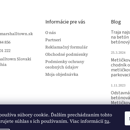
Informácie pre vás
Blog
Traja najs
O nás
marshalltown.sk
na betón 
Partneri
betónový
44 856
Reklamačný formulár
01 222
25.3.2024
Obchodné podmienky
alltown Slovaki
Metličko
Podmienky ochrany
chia
chodník 
osobných údajov
metličko
Moja objednávka
parkovaci
1.11.2023
Odstavná 
betónová
Metličko
Raznica p
používa súbory cookie. Ďalším prechádzaním tohto
15.10.2023
ujete súhlas s ich používaním. Viac informácií
tu
.