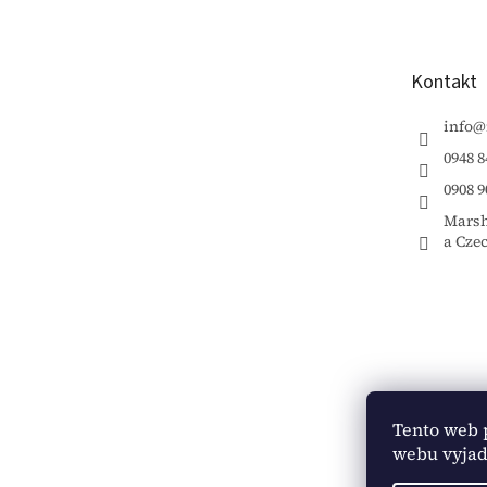
p
ä
t
Kontakt
i
e
info
@
0948 8
0908 9
Marsh
a Cze
Tento web 
webu vyjadr