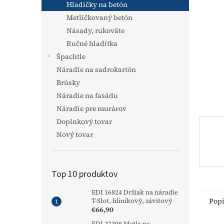
Hladičky na betón
Metličkovaný betón
Násady, rukoväte
Ručné hladítka
Špachtle
Náradie na sadrokartón
Brúsky
Náradie na fasádu
Náradie pre murárov
Doplnkový tovar
Nový tovar
Top 10 produktov
EDI 16824 Držiak na náradie
Pop
T-Slot, hliníkový, závitový
€66,90
EDI 27398 Metla na