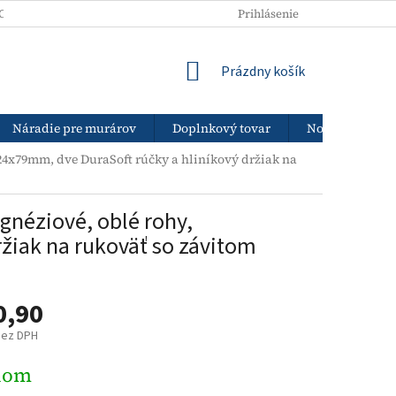
ODNÉ PODMIENKY
PODMIENKY OCHRANY OSOBNÝCH ÚDAJOV
Prihlásenie
NÁKUPNÝ
Prázdny košík
KOŠÍK
Náradie pre murárov
Doplnkový tovar
Nový tovar
524x79mm, dve DuraSoft rúčky a hliníkový držiak na
gnéziové, oblé rohy,
žiak na rukoväť so závitom
0,90
bez DPH
ová
dom