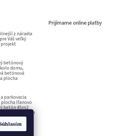
Prijímame online platby
ilnejší z náradia
pre Váš veľký
 projekt
vý betónový
okolo domu,
vá betónová
a plocha
a parkovacia
 plocha Iľanovo
vý betón 45m2
ečiatka na betón
Súhlasím