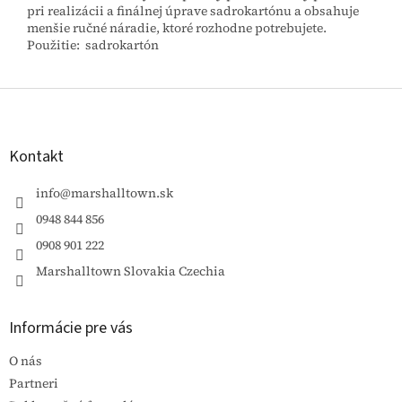
pri realizácii a finálnej úprave sadrokartónu a obsahuje
menšie ručné náradie, ktoré rozhodne potrebujete.
Použitie: sadrokartón
Z
á
p
ä
Kontakt
t
i
info
@
marshalltown.sk
e
0948 844 856
0908 901 222
Marshalltown Slovakia Czechia
Informácie pre vás
O nás
Partneri