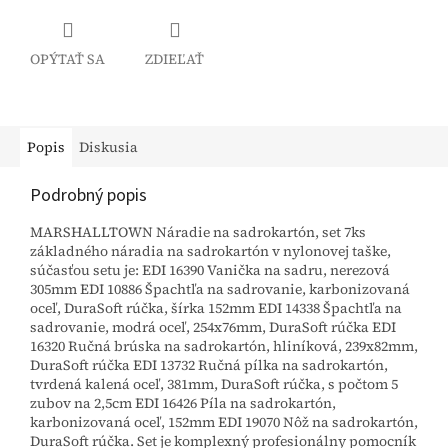
OPÝTAŤ SA
ZDIEĽAŤ
Popis
Diskusia
Podrobný popis
MARSHALLTOWN Náradie na sadrokartón, set 7ks
základného náradia na sadrokartón v nylonovej taške,
súčasťou setu je: EDI 16390 Vanička na sadru, nerezová
305mm EDI 10886 Špachtľa na sadrovanie, karbonizovaná
oceľ, DuraSoft rúčka, šírka 152mm EDI 14338 Špachtľa na
sadrovanie, modrá oceľ, 254x76mm, DuraSoft rúčka EDI
16320 Ručná brúska na sadrokartón, hliníková, 239x82mm,
DuraSoft rúčka EDI 13732 Ručná pílka na sadrokartón,
tvrdená kalená oceľ, 381mm, DuraSoft rúčka, s počtom 5
zubov na 2,5cm EDI 16426 Píla na sadrokartón,
karbonizovaná oceľ, 152mm EDI 19070 Nôž na sadrokartón,
DuraSoft rúčka. Set je komplexný profesionálny pomocník