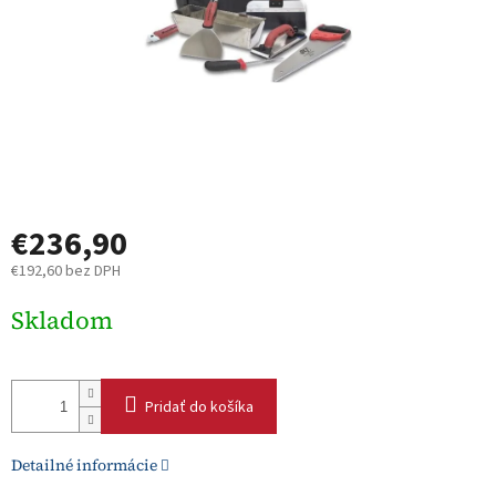
€236,90
€192,60 bez DPH
Jednotková
Skladom
cena:
Pridať do košíka
Detailné informácie