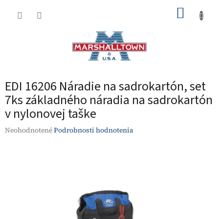
Prejsť
NÁKUP
na
obsah
KOŠÍK
EDI 16206 Náradie na sadrokartón, set
7ks základného náradia na sadrokartón
v nylonovej taške
Priemerné
Neohodnotené
Podrobnosti hodnotenia
hodnotenie
produktu
je
0,0
z
5
hviezdičiek.