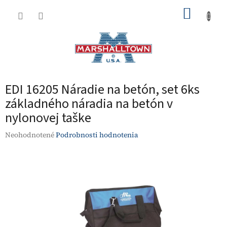
Prejsť
NÁKUP
na
obsah
KOŠÍK
EDI 16205 Náradie na betón, set 6ks
základného náradia na betón v
nylonovej taške
Priemerné
Neohodnotené
Podrobnosti hodnotenia
hodnotenie
produktu
je
0,0
z
5
hviezdičiek.