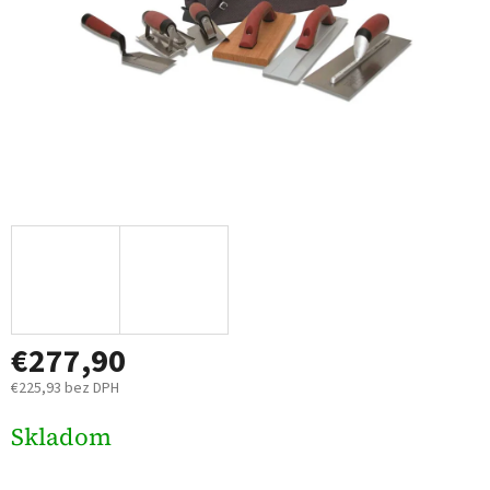
€277,90
€225,93 bez DPH
Jednotková
Skladom
cena: