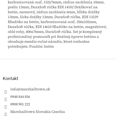
karbonizovaná oceľ, 152x76mm, rádius zaoblenia 10mm,
prelis 13mm, DuraSoft rúčka EDI 14102 Drážkovač na
betón, nerezový, rádius zaoblenia 6mm, hĺbka drážky
13mm, šírka drážky 13mm, DuraSoft rúčka, EDI 13229
Hladítko na betón, karbonizovaná oceľ, 356x102mm,
DuraSoft rúčka, EDI 14610 Hladítko na betón, magnéziové,
oblé rohy, 406x76mm, DuraSoft rúčka. Set je komplexný
profesionálny pomocník pri finálnej úprave betónu a
obsahuje menšie ručné náradie, ktoré rozhodne
potrebujete. Použite: betón
Z
á
p
ä
Kontakt
t
i
info
@
marshalltown.sk
e
0948 844 856
0908 901 222
Marshalltown Slovakia Czechia