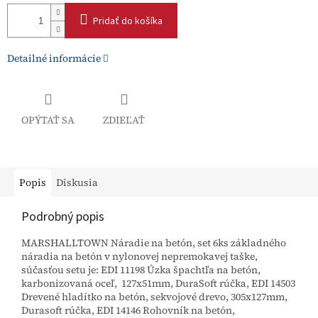
Pridať do košíka
Detailné informácie
OPÝTAŤ SA
ZDIEĽAŤ
Popis
Diskusia
Podrobný popis
MARSHALLTOWN Náradie na betón, set 6ks základného
náradia na betón v nylonovej nepremokavej taške,
súčasťou setu je: EDI 11198 Úzka špachtľa na betón,
karbonizovaná oceľ, 127x51mm, DuraSoft rúčka, EDI 14503
Drevené hladítko na betón, sekvojové drevo, 305x127mm,
Durasoft rúčka, EDI 14146 Rohovník na betón,