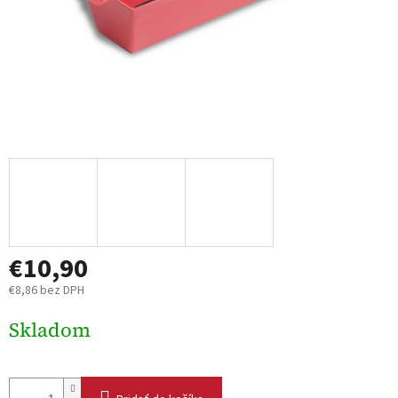
€10,90
€8,86 bez DPH
Jednotková
Skladom
cena: