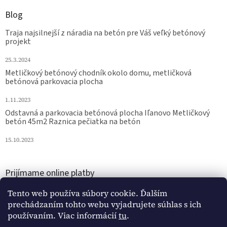
Blog
Traja najsilnejší z náradia na betón pre Váš veľký betónový
projekt
25.3.2024
Metličkový betónový chodník okolo domu, metličková
betónová parkovacia plocha
1.11.2023
Odstavná a parkovacia betónová plocha Iľanovo Metličkový
betón 45m2 Raznica pečiatka na betón
15.10.2023
Prijímame online platby
Tento web používa súbory cookie. Ďalším
prechádzaním tohto webu vyjadrujete súhlas s ich
používaním. Viac informácií
tu
.