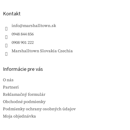
á
p
ä
Kontakt
t
i
info
@
marshalltown.sk
e
0948 844 856
0908 901 222
Marshalltown Slovakia Czechia
Informácie pre vás
O nás
Partneri
Reklamačný formulár
Obchodné podmienky
Podmienky ochrany osobných údajov
Moja objednávka