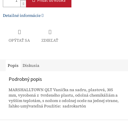
Pridať do košíka
Detailné informácie
OPÝTAŤ SA
ZDIEĽAŤ
Popis
Diskusia
Podrobný popis
MARSHALLTOWN QLT Vanička na sadru, plastová, 305
mm, vyrobená z tvrdeného plastu, odolná chemikáliám a
vyšším teplotám, s nožom z odolnej ocele na jednej strane,
ľahko umývateľná Použitie: sadrokartón
Z