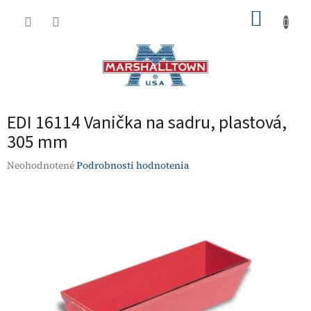
Prejsť
NÁKUP
na
obsah
KOŠÍK
EDI 16114 Vanička na sadru, plastová,
305 mm
Priemerné
Neohodnotené
Podrobnosti hodnotenia
hodnotenie
produktu
je
0,0
z
5
hviezdičiek.