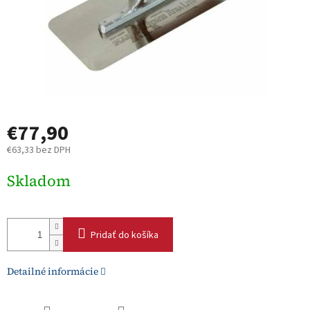
€77,90
€63,33 bez DPH
Jednotková
Skladom
cena:
Pridať do košíka
Detailné informácie