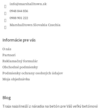
i
info
@
marshalltown.sk
e
0948 844 856
0908 901 222
Marshalltown Slovakia Czechia
Informácie pre vás
O nás
Partneri
Reklamačný formulár
Obchodné podmienky
Podmienky ochrany osobných údajov
Moja objednávka
Blog
Traja najsilnejší z náradia na betón pre Váš veľký betónový