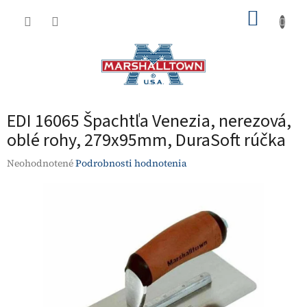
Prejsť
NÁKUP
na
obsah
KOŠÍK
EDI 16065 Špachtľa Venezia, nerezová,
oblé rohy, 279x95mm, DuraSoft rúčka
Priemerné
Neohodnotené
Podrobnosti hodnotenia
hodnotenie
produktu
je
0,0
z
5
hviezdičiek.