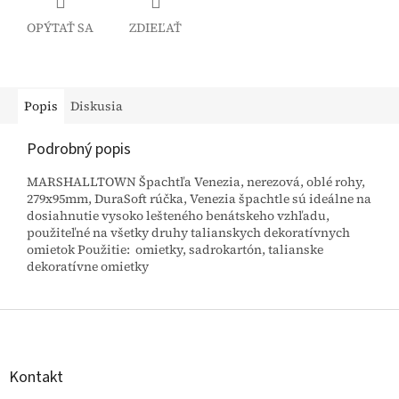
OPÝTAŤ SA
ZDIEĽAŤ
Popis
Diskusia
Podrobný popis
MARSHALLTOWN Špachtľa Venezia, nerezová, oblé rohy,
279x95mm, DuraSoft rúčka, Venezia špachtle sú ideálne na
dosiahnutie vysoko lešteného benátskeho vzhľadu,
použiteľné na všetky druhy talianskych dekoratívnych
omietok Použitie: omietky, sadrokartón, talianske
dekoratívne omietky
Z
á
p
ä
Kontakt
t