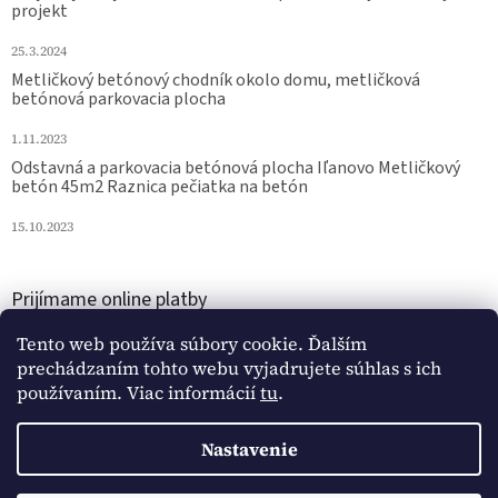
projekt
25.3.2024
Metličkový betónový chodník okolo domu, metličková
betónová parkovacia plocha
1.11.2023
Odstavná a parkovacia betónová plocha Iľanovo Metličkový
betón 45m2 Raznica pečiatka na betón
15.10.2023
Prijímame online platby
Tento web používa súbory cookie. Ďalším
prechádzaním tohto webu vyjadrujete súhlas s ich
používaním. Viac informácií
tu
.
Nastavenie
Vytvoril Shoptet