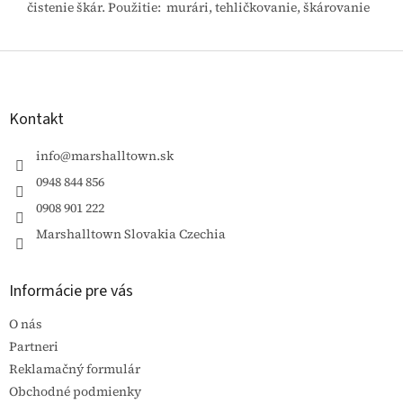
čistenie škár. Použitie: murári, tehličkovanie, škárovanie
Z
á
p
ä
Kontakt
t
i
info
@
marshalltown.sk
e
0948 844 856
0908 901 222
Marshalltown Slovakia Czechia
Informácie pre vás
O nás
Partneri
Reklamačný formulár
Obchodné podmienky