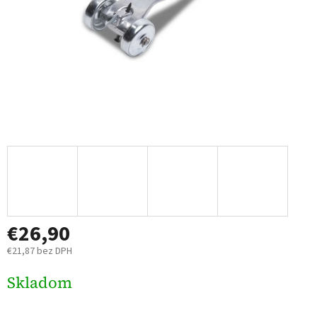
€26,90
€21,87 bez DPH
Jednotková
Skladom
cena: