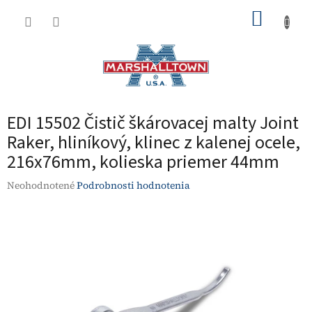
Prejsť
NÁKUP
na
obsah
KOŠÍK
EDI 15502 Čistič škárovacej malty Joint
Raker, hliníkový, klinec z kalenej ocele,
216x76mm, kolieska priemer 44mm
Priemerné
Neohodnotené
Podrobnosti hodnotenia
hodnotenie
produktu
je
0,0
z
5
hviezdičiek.