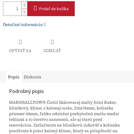
Pridať do košíka
Detailné informácie
OPÝTAŤ SA
ZDIEĽAŤ
Popis
Diskusia
Podrobný popis
MARSHALLTOWN Čistič škárovacej malty Joint Raker,
hliníkový, klinec z kalenej ocele, 216x76mm, kolieska
priemer 44mm, ľahko odstráni prebytočnú maltu medzi
tehlami a to čerstvo nanesenú, ale aj starú pred
renováciou. Zatlačením na hliníkovú rukoväť a kolieska
používate k práci kalený klinec, ktorý sa prispôsobí na