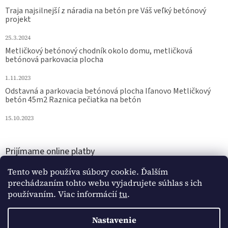
Traja najsilnejší z náradia na betón pre Váš veľký betónový
projekt
25.3.2024
Metličkový betónový chodník okolo domu, metličková
betónová parkovacia plocha
1.11.2023
Odstavná a parkovacia betónová plocha Iľanovo Metličkový
betón 45m2 Raznica pečiatka na betón
15.10.2023
Prijímame online platby
Tento web používa súbory cookie. Ďalším
prechádzaním tohto webu vyjadrujete súhlas s ich
používaním. Viac informácií
tu
.
Nastavenie
Vytvoril Shoptet