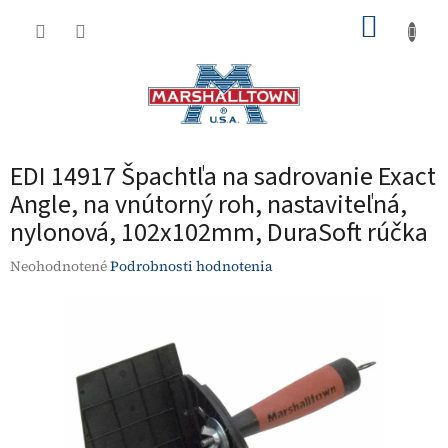
Prejsť
NÁKUP
na
obsah
KOŠÍK
EDI 14917 Špachtľa na sadrovanie Exact
Angle, na vnútorný roh, nastaviteľná,
nylonová, 102x102mm, DuraSoft rúčka
Priemerné
Neohodnotené
Podrobnosti hodnotenia
hodnotenie
produktu
je
0,0
z
5
hviezdičiek.