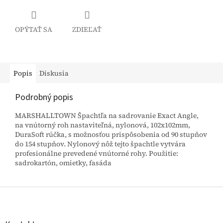
OPÝTAŤ SA
ZDIEĽAŤ
Popis
Diskusia
Podrobný popis
MARSHALLTOWN Špachtľa na sadrovanie Exact Angle,
na vnútorný roh nastaviteľná, nylonová, 102x102mm,
DuraSoft rúčka, s možnosťou prispôsobenia od 90 stupňov
do 154 stupňov. Nylonový nôž tejto špachtle vytvára
profesionálne prevedené vnútorné rohy. Použitie:
sadrokartón, omietky, fasáda
Z
á
p