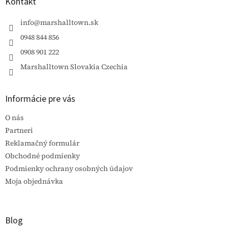
ä
Kontakt
t
i
info
@
marshalltown.sk
e
0948 844 856
0908 901 222
Marshalltown Slovakia Czechia
Informácie pre vás
O nás
Partneri
Reklamačný formulár
Obchodné podmienky
Podmienky ochrany osobných údajov
Moja objednávka
Blog