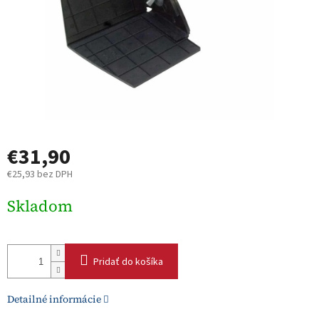
€31,90
€25,93 bez DPH
Jednotková
Skladom
cena:
Pridať do košíka
Detailné informácie