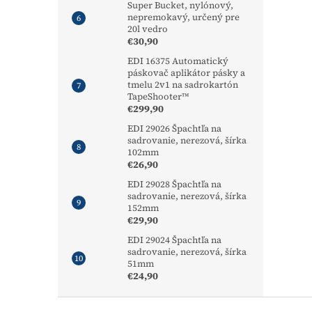
Super Bucket, nylónový,
nepremokavý, určený pre
20l vedro
€30,90
EDI 16375 Automatický
páskovač aplikátor pásky a
tmelu 2v1 na sadrokartón
TapeShooter™
€299,90
EDI 29026 Špachtľa na
sadrovanie, nerezová, šírka
102mm
€26,90
EDI 29028 Špachtľa na
sadrovanie, nerezová, šírka
152mm
€29,90
EDI 29024 Špachtľa na
sadrovanie, nerezová, šírka
51mm
€24,90
Z