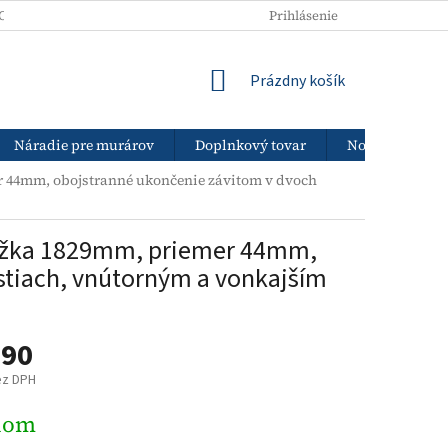
ODNÉ PODMIENKY
PODMIENKY OCHRANY OSOBNÝCH ÚDAJOV
Prihlásenie
NÁKUPNÝ
Prázdny košík
KOŠÍK
Náradie pre murárov
Doplnkový tovar
Nový tovar
r 44mm, obojstranné ukončenie závitom v dvoch
dĺžka 1829mm, priemer 44mm,
stiach, vnútorným a vonkajším
,90
ez DPH
ová
dom