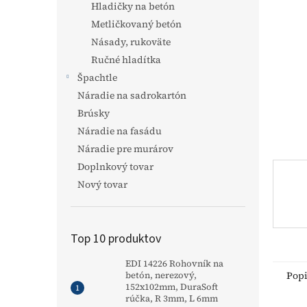
Hladičky na betón
Metličkovaný betón
Násady, rukoväte
Ručné hladítka
Špachtle
Náradie na sadrokartón
Brúsky
Náradie na fasádu
Náradie pre murárov
Doplnkový tovar
Nový tovar
Top 10 produktov
EDI 14226 Rohovník na
Pop
betón, nerezový,
152x102mm, DuraSoft
rúčka, R 3mm, L 6mm