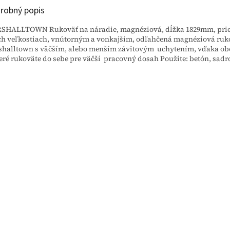
robný popis
HALLTOWN Rukoväť na náradie, magnéziová, dĺžka 1829mm, priem
h veľkostiach, vnútorným a vonkajším, odľahčená magnéziová ruko
halltown s väčším, alebo menším závitovým uchytením, vďaka ob
eré rukoväte do sebe pre väčší pracovný dosah Použite: betón, sadr