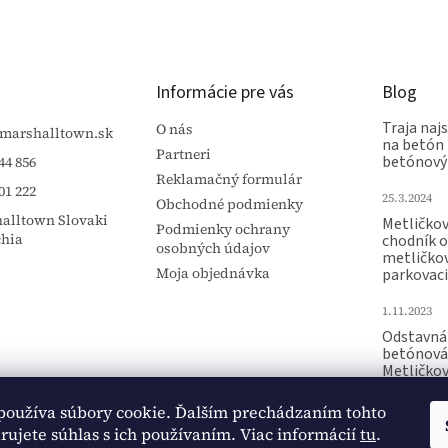
Informácie pre vás
Blog
Traja najs
O nás
marshalltown.sk
na betón 
Partneri
betónový
44 856
Reklamačný formulár
01 222
25.3.2024
Obchodné podmienky
alltown Slovaki
Metličko
Podmienky ochrany
chia
chodník 
osobných údajov
metličko
Moja objednávka
parkovaci
1.11.2023
Odstavná 
betónová
Metličko
Raznica p
používa súbory cookie. Ďalším prechádzaním tohto
15.10.2023
ujete súhlas s ich používaním. Viac informácií
tu
.