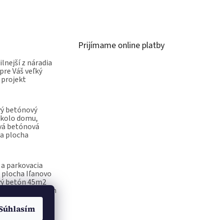
Prijímame online platby
ilnejší z náradia
pre Váš veľký
 projekt
vý betónový
okolo domu,
vá betónová
a plocha
a parkovacia
 plocha Iľanovo
vý betón 45m2
ečiatka na betón
Súhlasím