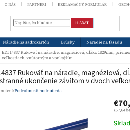
O NÁS
PARTNERI
REKLAMAČNÝ FORMULÁR
OBCH
HĽADAŤ
Náradie na sadrokartón
Brúsky
Náradie na fasádu
EDI 14837 Rukoväť na náradie, magnéziová, dĺžka 1829mm, prieme
veľkostiach, vnútorným a vonkajším
14837 Rukoväť na náradie, magnéziová, 
stranné ukončenie závitom v dvoch veľko
rné
notené
Podrobnosti hodnotenia
enie
€70
tu
€57,64 b
Jednotk
Skla
cena:
čiek.