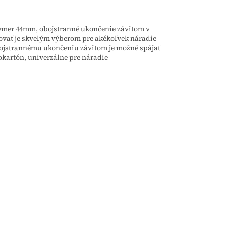
er 44mm, obojstranné ukončenie závitom v
vať je skvelým výberom pre akékoľvek náradie
ojstrannému ukončeniu závitom je možné spájať
okartón, univerzálne pre náradie