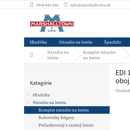
Prejsť
0948 844 856
info@marshalltown.sk
na
obsah
Hladítka
Náradie na betón
Špachtle
Náradie na
Komplet náradie
Domov
betón
na betón
B
EDI 
o
Preskočiť
č
oboj
Kategórie
kategórie
n
Prieme
Neohod
ý
Hladítka
hodnot
p
produk
Náradie na betón
a
je
Komplet náradie na betón
n
0,0
e
Rohovníky Edgery
z
l
5
Pečiatkovaný a razený betón
hviezdi