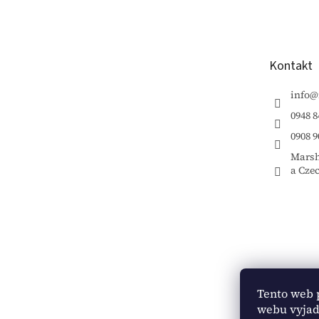
á
p
ä
t
Kontakt
i
e
info
@
0948 8
0908 9
Marsh
a Cze
Tento web 
webu vyjadr