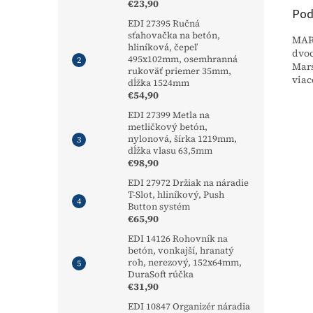
€23,90
Pod
EDI 27395 Ručná
sťahovačka na betón,
MARS
hliníková, čepeľ
dvoc
495x102mm, osemhranná
Mars
rukoväť priemer 35mm,
viac
dĺžka 1524mm
€54,90
EDI 27399 Metla na
metličkový betón,
nylonová, šírka 1219mm,
dĺžka vlasu 63,5mm
€98,90
EDI 27972 Držiak na náradie
T-Slot, hliníkový, Push
Button systém
€65,90
EDI 14126 Rohovník na
betón, vonkajší, hranatý
roh, nerezový, 152x64mm,
DuraSoft rúčka
€31,90
EDI 10847 Organizér náradia