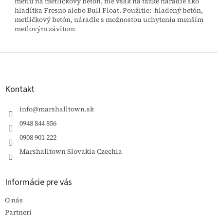
metlu na metličkový betón, nie však na ťažké náradie ako
hladítka Fresno alebo Bull Float. Použitie: hladený betón,
metličkový betón, náradie s možnosťou uchytenia menším
metlovým závitom
Z
á
p
ä
Kontakt
t
i
info
@
marshalltown.sk
e
0948 844 856
0908 901 222
Marshalltown Slovakia Czechia
Informácie pre vás
O nás
Partneri