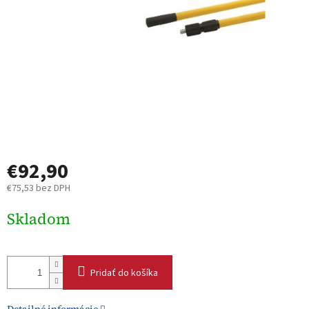
€92,90
€75,53 bez DPH
Jednotková
Skladom
cena:
Pridať do košíka