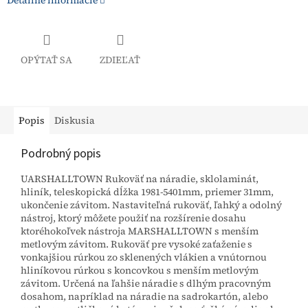
Detailné informácie
OPÝTAŤ SA
ZDIEĽAŤ
Popis
Diskusia
Podrobný popis
UARSHALLTOWN Rukoväť na náradie, sklolaminát,
hliník, teleskopická dĺžka 1981-5401mm, priemer 31mm,
ukončenie závitom. Nastaviteľná rukoväť, ľahký a odolný
nástroj, ktorý môžete použiť na rozšírenie dosahu
ktoréhokoľvek nástroja MARSHALLTOWN s menším
metlovým závitom. Rukoväť pre vysoké zaťaženie s
vonkajšiou rúrkou zo sklenených vlákien a vnútornou
hliníkovou rúrkou s koncovkou s menším metlovým
závitom. Určená na ľahšie náradie s dlhým pracovným
dosahom, napríklad na náradie na sadrokartón, alebo