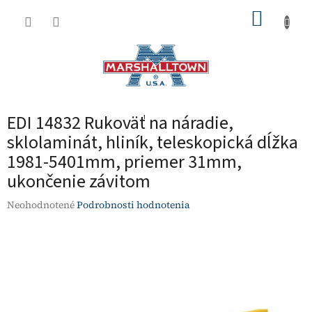
Prejsť
NÁKUP
na
obsah
KOŠÍK
EDI 14832 Rukoväť na náradie,
sklolaminát, hliník, teleskopická dĺžka
1981-5401mm, priemer 31mm,
ukončenie závitom
Priemerné
Neohodnotené
Podrobnosti hodnotenia
hodnotenie
produktu
je
0,0
z
5
hviezdičiek.