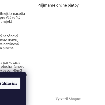
Prijímame online platby
ilnejší z náradia
pre Váš veľký
 projekt
vý betónový
okolo domu,
vá betónová
a plocha
a parkovacia
 plocha Iľanovo
vý betón 45m2
ečiatka na betón
Súhlasím
Vytvoril Shoptet