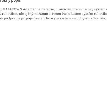
robný popis
HALLTOWN Adaptér na náradie, hliníkový, pre vidlicový systém u
9 rukoväťou ale aj inými 35mm a 44mm Push Button systém rukoväť
ak podporuje pripojenie s vidlicovým systémom uchytenia Použite: 