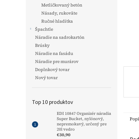
Metličkovaný betón
Násady, rukoväte
Ručné hladítka
Špachtle
Náradie na sadrokartón
Brúsky
Náradie na fasádu
Náradie pre murárov
Doplnkový tovar
Nový tovar
Top 10 produktov
EDI 10847 Organizér náradia
Pop
Super Bucket, nylónový,
nepremokavý, určený pre
20l vedro
€30,90