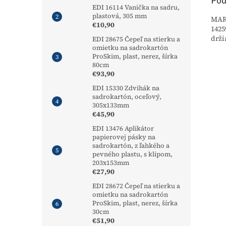
Pod
EDI 16114 Vanička na sadru,
plastová, 305 mm
MARS
€10,90
1425
drži
EDI 28675 Čepeľ na stierku a
omietku na sadrokartón
ProSkim, plast, nerez, šírka
80cm
€93,90
EDI 15330 Zdvihák na
sadrokartón, oceľový,
305x133mm
€45,90
EDI 13476 Aplikátor
papierovej pásky na
sadrokartón, z ľahkého a
pevného plastu, s klipom,
203x153mm
€27,90
EDI 28672 Čepeľ na stierku a
omietku na sadrokartón
ProSkim, plast, nerez, šírka
30cm
€51,90