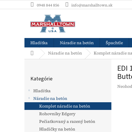
Prejsť
0948 844 856
info@marshalltown.sk
na
obsah
Hladítka
Náradie na betón
Špachtle
Domov
Náradie na betón
Komplet náradie na
B
EDI 
o
Preskočiť
č
Butt
Kategórie
kategórie
n
Prieme
Neohod
ý
Hladítka
hodnot
p
produk
Náradie na betón
a
je
Komplet náradie na betón
n
0,0
e
Rohovníky Edgery
z
l
5
Pečiatkovaný a razený betón
hviezdi
Hladičky na betón