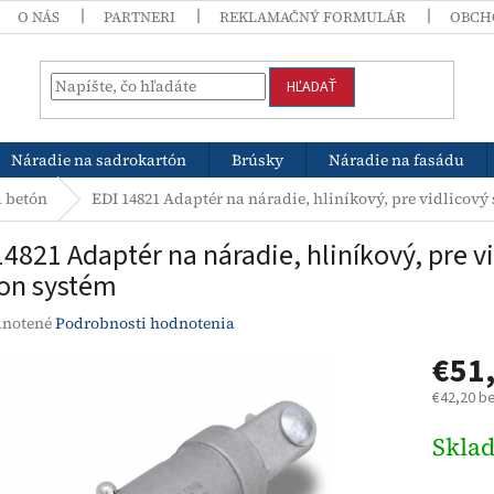
O NÁS
PARTNERI
REKLAMAČNÝ FORMULÁR
OBCH
HĽADAŤ
Náradie na sadrokartón
Brúsky
Náradie na fasádu
 betón
EDI 14821 Adaptér na náradie, hliníkový, pre vidlicov
14821 Adaptér na náradie, hliníkový, pre 
on systém
rné
notené
Podrobnosti hodnotenia
enie
€51
tu
€42,20 b
Jednotk
Skla
cena:
čiek.