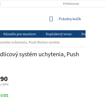
ODNÉ PODMIENKY
PODMIENKY OCHRANY OSOBNÝCH ÚDAJOV
Prihlásenie
NÁKUPNÝ
Prázdny košík
KOŠÍK
Náradie pre murárov
Doplnkový tovar
Nový tovar
ý systém uchytenia, Push Button systém
vidlicový systém uchytenia, Push
,90
ez DPH
ová
dom