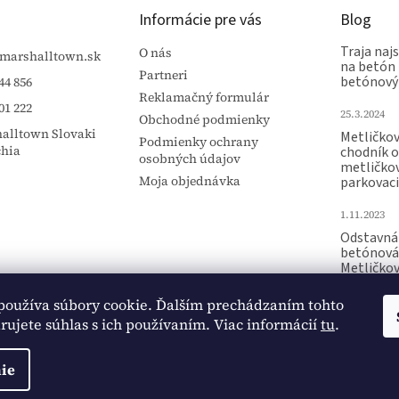
Informácie pre vás
Blog
Traja najs
O nás
marshalltown.sk
na betón 
Partneri
betónový
44 856
Reklamačný formulár
01 222
25.3.2024
Obchodné podmienky
alltown Slovaki
Metličko
Podmienky ochrany
chia
chodník 
osobných údajov
metličko
Moja objednávka
parkovaci
1.11.2023
Odstavná 
betónová
Metličko
Raznica p
používa súbory cookie. Ďalším prechádzaním tohto
15.10.2023
ujete súhlas s ich používaním. Viac informácií
tu
.
ie
ené.