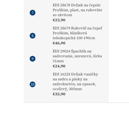
EDI 28678 Držiak na čepele
ProSkim, plast, na rukoväte
so závitom
€23,90
EDI 28679 Rukoväť na čepeľ
ProSkim, hliníková
teleskopická 100-190cm
€46,90
EDI 29024 Špachtľa na
sadrovanie, nerezová, šírka
51mm
€24,90
EDI 16228 Držiak vaničky
na sadru a pásky na
sadrokartón, na opasok,
oceľový, 305mm
€35,90
Z
á
p
ä