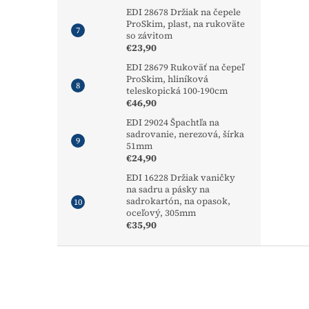
EDI 28678 Držiak na čepele
ProSkim, plast, na rukoväte
so závitom
€23,90
EDI 28679 Rukoväť na čepeľ
ProSkim, hliníková
teleskopická 100-190cm
€46,90
EDI 29024 Špachtľa na
sadrovanie, nerezová, šírka
51mm
€24,90
EDI 16228 Držiak vaničky
na sadru a pásky na
sadrokartón, na opasok,
oceľový, 305mm
€35,90
Z
á
p
ä