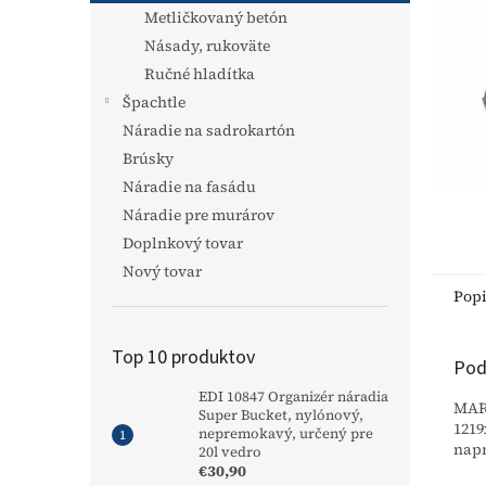
Metličkovaný betón
Násady, rukoväte
Ručné hladítka
Špachtle
Náradie na sadrokartón
Brúsky
Náradie na fasádu
Náradie pre murárov
Doplnkový tovar
Nový tovar
Pop
Top 10 produktov
Pod
EDI 10847 Organizér náradia
MARS
Super Bucket, nylónový,
1219
nepremokavý, určený pre
napr
20l vedro
€30,90