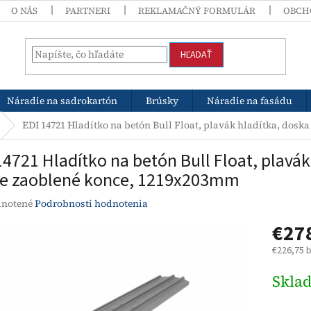
O NÁS
PARTNERI
REKLAMAČNÝ FORMULÁR
OBCH
HĽADAŤ
Náradie na sadrokartón
Brúsky
Náradie na fasádu
EDI 14721 Hladítko na betón Bull Float, plavák hladítka, dos
14721 Hladítko na betón Bull Float, plavá
e zaoblené konce, 1219x203mm
rné
notené
Podrobnosti hodnotenia
enie
€27
tu
€226,75 
Jednotk
Skla
cena:
čiek.