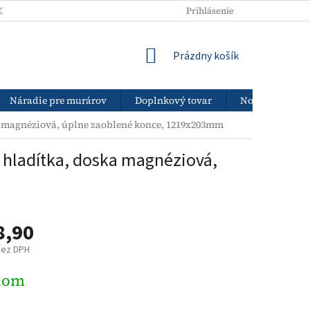
ODNÉ PODMIENKY
PODMIENKY OCHRANY OSOBNÝCH ÚDAJOV
Prihlásenie
NÁKUPNÝ
Prázdny košík
KOŠÍK
Náradie pre murárov
Doplnkový tovar
Nový tovar
ka magnéziová, úplne zaoblené konce, 1219x203mm
k hladítka, doska magnéziová,
8,90
bez DPH
ová
dom