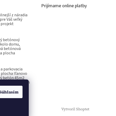
Prijímame online platby
ilnejší z náradia
pre Váš veľký
 projekt
vý betónový
okolo domu,
vá betónová
a plocha
a parkovacia
 plocha Iľanovo
vý betón 45m2
ečiatka na betón
Súhlasím
Vytvoril Shoptet