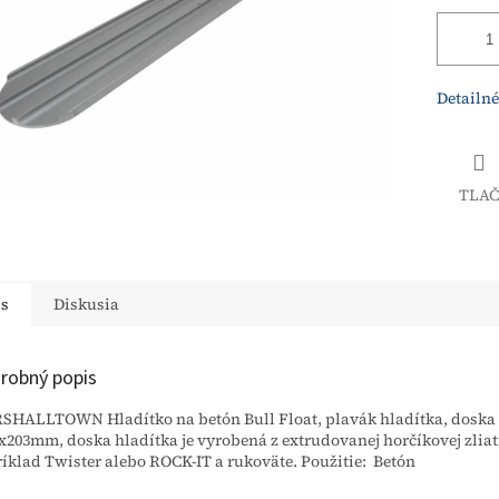
Detailné
TLAČ
is
Diskusia
robný popis
HALLTOWN Hladítko na betón Bull Float, plavák hladítka, doska 
x203mm, doska hladítka je vyrobená z extrudovanej horčíkovej zliat
íklad Twister alebo ROCK-IT a rukoväte. Použitie: Betón