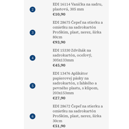
EDI 16114 Vanička na sadru,
plastová, 305 mm
€10,90
EDI 28675 Čepeľ na stierku a
omietku na sadrokartón
ProSkim, plast, nerez, šírka
80cm
€93,90
EDI 15330 Zdvihák na
sadrokartón, oceľový,
305x133mm
€45,90
EDI 13476 Aplikátor
papierovej pásky na
sadrokartón, z ľahkého a
pevného plastu, s klipom,
203x153mm
€27,90
EDI 28672 Čepeľ na stierku a
omietku na sadrokartón
ProSkim, plast, nerez, šírka
30cm
€51,90