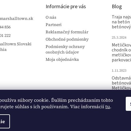
Informácie pre vás
Blog
Traja najs
O nás
marshalltown.sk
na betón 
Partneri
betónový
44 856
Reklamačný formulár
01 222
25.3.2024
Obchodné podmienky
alltown Slovaki
Metličko
Podmienky ochrany
chia
chodník 
osobných údajov
metličko
Moja objednávka
parkovaci
1.11.2023
Odstavná 
betónová
Metličko
Raznica p
používa súbory cookie. Ďalším prechádzaním tohto
15.10.2023
ujete súhlas s ich používaním. Viac informácií
tu
.
ie
ené.