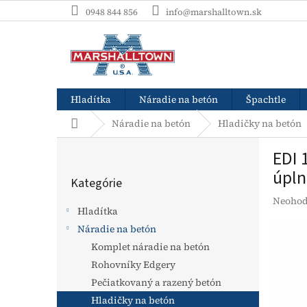
Prejsť
0948 844 856
info@marshalltown.sk
na
obsah
Hladítka
Náradie na betón
Špachtle
Domov
Náradie na betón
Hladičky na betón
B
EDI 
o
Preskočiť
č
úpln
Kategórie
kategórie
n
Prieme
Neohod
ý
Hladítka
hodnot
p
produk
Náradie na betón
a
je
Komplet náradie na betón
n
0,0
e
Rohovníky Edgery
z
l
5
Pečiatkovaný a razený betón
hviezdi
Hladičky na betón