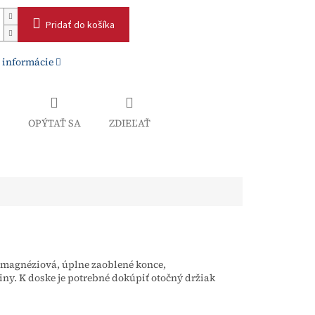
Pridať do košíka
 informácie
OPÝTAŤ SA
ZDIEĽAŤ
magnéziová, úplne zaoblené konce,
iny. K doske je potrebné dokúpiť otočný držiak