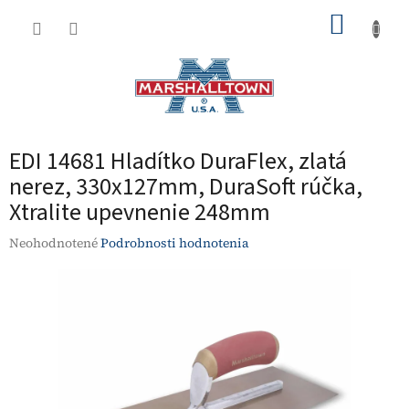
Prejsť
NÁKUP
na
obsah
KOŠÍK
EDI 14681 Hladítko DuraFlex, zlatá
nerez, 330x127mm, DuraSoft rúčka,
Xtralite upevnenie 248mm
Priemerné
Neohodnotené
Podrobnosti hodnotenia
hodnotenie
produktu
je
0,0
z
5
hviezdičiek.