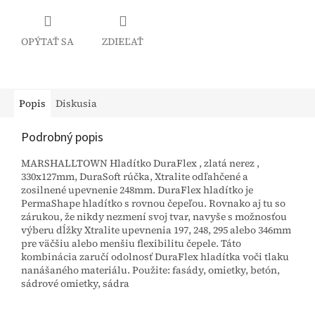
OPÝTAŤ SA
ZDIEĽAŤ
Popis
Diskusia
Podrobný popis
MARSHALLTOWN Hladítko DuraFlex , zlatá nerez ,
330x127mm, DuraSoft rúčka, Xtralite odľahčené a
zosilnené upevnenie 248mm. DuraFlex hladítko je
PermaShape hladítko s rovnou čepeľou. Rovnako aj tu so
zárukou, že nikdy nezmení svoj tvar, navyše s možnosťou
výberu dĺžky Xtralite upevnenia 197, 248, 295 alebo 346mm
pre väčšiu alebo menšiu flexibilitu čepele. Táto
kombinácia zaručí odolnosť DuraFlex hladítka voči tlaku
nanášaného materiálu. Použite: fasády, omietky, betón,
sádrové omietky, sádra