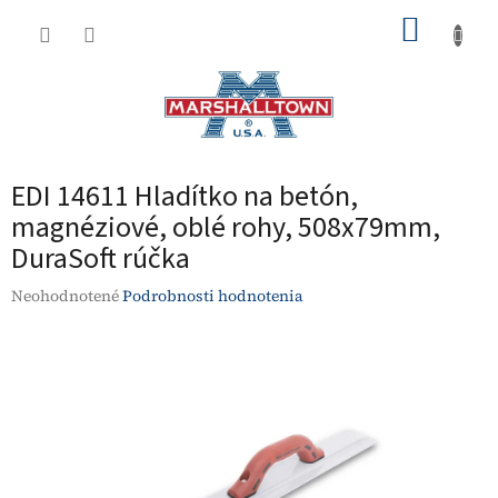
Prejsť
NÁKUP
na
obsah
KOŠÍK
EDI 14611 Hladítko na betón,
magnéziové, oblé rohy, 508x79mm,
DuraSoft rúčka
Priemerné
Neohodnotené
Podrobnosti hodnotenia
hodnotenie
produktu
je
0,0
z
5
hviezdičiek.