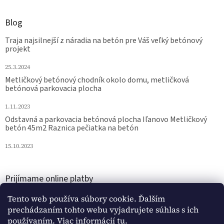
Blog
Traja najsilnejší z náradia na betón pre Váš veľký betónový
projekt
25.3.2024
Metličkový betónový chodník okolo domu, metličková
betónová parkovacia plocha
1.11.2023
Odstavná a parkovacia betónová plocha Iľanovo Metličkový
betón 45m2 Raznica pečiatka na betón
15.10.2023
Prijímame online platby
Tento web používa súbory cookie. Ďalším
prechádzaním tohto webu vyjadrujete súhlas s ich
používaním. Viac informácií
tu
.