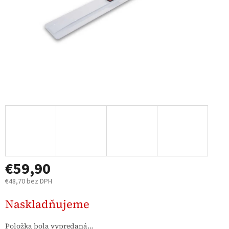
€59,90
€48,70 bez DPH
Jednotková
Naskladňujeme
cena:
Položka bola vypredaná…