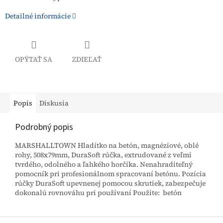
Detailné informácie
OPÝTAŤ SA
ZDIEĽAŤ
Popis
Diskusia
Podrobný popis
MARSHALLTOWN Hladítko na betón, magnéziové, oblé
rohy, 508x79mm, DuraSoft rúčka, extrudované z veľmi
tvrdého, odolného a ľahkého horčíka. Nenahraditeľný
pomocník pri profesionálnom spracovaní betónu. Pozícia
rúčky DuraSoft upevnenej pomocou skrutiek, zabezpečuje
dokonalú rovnováhu pri používaní Použite: betón
Z