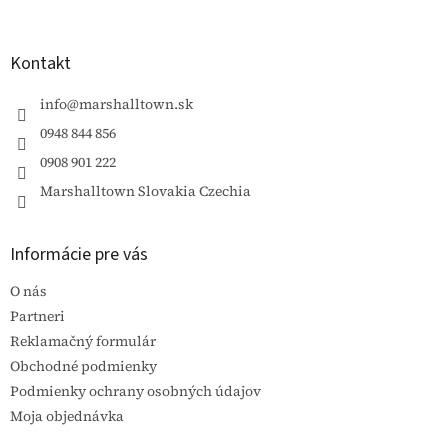
á
p
ä
Kontakt
t
i
info
@
marshalltown.sk
e
0948 844 856
0908 901 222
Marshalltown Slovakia Czechia
Informácie pre vás
O nás
Partneri
Reklamačný formulár
Obchodné podmienky
Podmienky ochrany osobných údajov
Moja objednávka