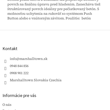
povrch na finálnu úpravu pred hladením. Zanecháva tiež
štruktúrovaný povrch ideálny pre pečiatkovaný betón. S
možnosťou uchytenia na rukoväť so systémom Push
Button alebo s vnútorným závitom. Použitie: betón
Z
á
p
ä
Kontakt
t
i
info
@
marshalltown.sk
e
0948 844 856
0908 901 222
Marshalltown Slovakia Czechia
Informácie pre vás
O nás