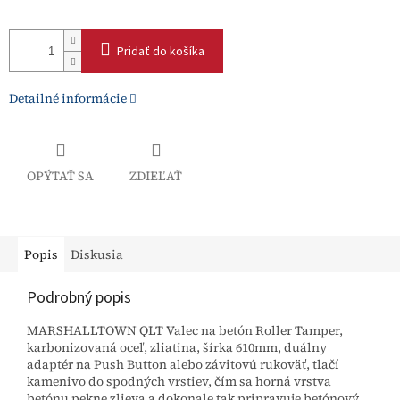
Pridať do košíka
Detailné informácie
OPÝTAŤ SA
ZDIEĽAŤ
Popis
Diskusia
Podrobný popis
MARSHALLTOWN QLT Valec na betón Roller Tamper,
karbonizovaná oceľ, zliatina, šírka 610mm, duálny
adaptér na Push Button alebo závitovú rukoväť, tlačí
kamenivo do spodných vrstiev, čím sa horná vrstva
betónu pekne zlieva a dokonale tak pripravuje betónový