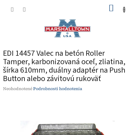
Prejsť
NÁKUP
na
obsah
KOŠÍK
EDI 14457 Valec na betón Roller
Tamper, karbonizovaná oceľ, zliatina,
šírka 610mm, duálny adaptér na Push
Button alebo závitovú rukoväť
Priemerné
Neohodnotené
Podrobnosti hodnotenia
hodnotenie
produktu
je
0,0
z
5
hviezdičiek.