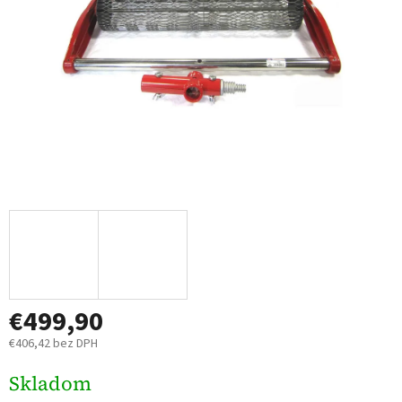
€499,90
€406,42 bez DPH
Jednotková
Skladom
cena: