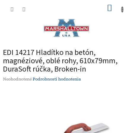
Prejsť
NÁKUP
na
obsah
KOŠÍK
EDI 14217 Hladítko na betón,
magnéziové, oblé rohy, 610x79mm,
DuraSoft rúčka, Broken-in
Priemerné
Neohodnotené
Podrobnosti hodnotenia
hodnotenie
produktu
je
0,0
z
5
hviezdičiek.