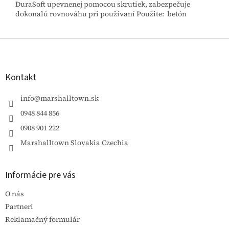
DuraSoft upevnenej pomocou skrutiek, zabezpečuje
dokonalú rovnováhu pri používaní Použite: betón
Z
á
p
ä
Kontakt
t
i
info
@
marshalltown.sk
e
0948 844 856
0908 901 222
Marshalltown Slovakia Czechia
Informácie pre vás
O nás
Partneri
Reklamačný formulár