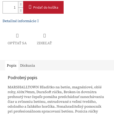
Pridať do košíka
Detailné informácie
OPÝTAŤ SA
ZDIEĽAŤ
Popis
Diskusia
Podrobný popis
MARSHALLTOWN Hladítko na betón, magnéziové, oblé
rohy, 610x79mm, DuraSoft rúčka, Broken-in dovnútra
prehnutý tvar čepeľe pomáha predchádzať zanechávaniu
čiar a zvlneniu betónu, extrudované z veľmi tvrdého,
odolného a ľahkého horčíka. Nenahraditeľný pomocník
pri profesionálnom spracovaní betónu. Pozícia rúčky