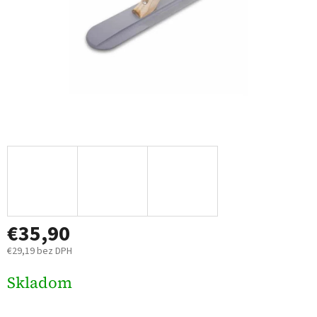
€35,90
€29,19 bez DPH
Jednotková
Skladom
cena: