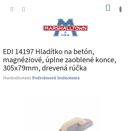
Prejsť
NÁKUP
na
obsah
KOŠÍK
EDI 14197 Hladítko na betón,
magnéziové, úplne zaoblené konce,
305x79mm, drevená rúčka
Priemerné
Neohodnotené
Podrobnosti hodnotenia
hodnotenie
produktu
je
0,0
z
5
hviezdičiek.