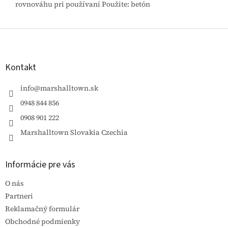
rovnováhu pri používaní Použite: betón
Z
á
p
ä
Kontakt
t
i
info
@
marshalltown.sk
e
0948 844 856
0908 901 222
Marshalltown Slovakia Czechia
Informácie pre vás
O nás
Partneri
Reklamačný formulár
Obchodné podmienky