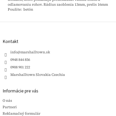
odlamovaniu rohov. Rádius zaoblenia 13mm, prelis 16mm
Použite: betón
Z
á
p
ä
Kontakt
t
i
info
@
marshalltown.sk
e
0948 844 856
0908 901 222
Marshalltown Slovakia Czechia
Informácie pre vás
O nás
Partneri
Reklamačný formulár