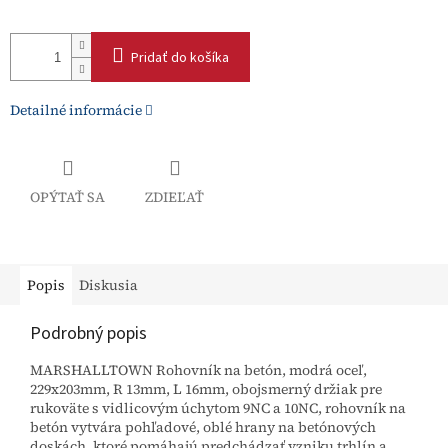
Pridať do košíka
Detailné informácie
OPÝTAŤ SA
ZDIEĽAŤ
Popis
Diskusia
Podrobný popis
MARSHALLTOWN Rohovník na betón, modrá oceľ,
229x203mm, R 13mm, L 16mm, obojsmerný držiak pre
rukoväte s vidlicovým úchytom 9NC a 10NC, rohovník na
betón vytvára pohľadové, oblé hrany na betónových
doskách, ktoré pomáhajú predchádzať vzniku trhlín a