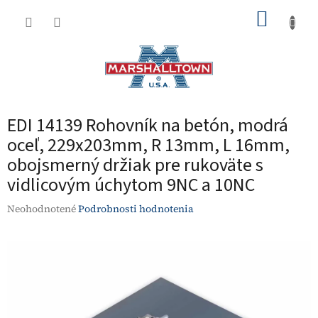
Prejsť
NÁKUP
na
obsah
KOŠÍK
EDI 14139 Rohovník na betón, modrá
oceľ, 229x203mm, R 13mm, L 16mm,
obojsmerný držiak pre rukoväte s
vidlicovým úchytom 9NC a 10NC
Priemerné
Neohodnotené
Podrobnosti hodnotenia
hodnotenie
produktu
je
0,0
z
5
hviezdičiek.