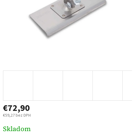
€72,90
€59,27 bez DPH
Jednotková
Skladom
cena: