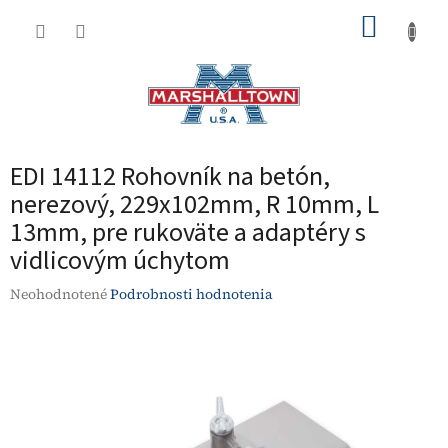
Prejsť
NÁKUP
na
obsah
KOŠÍK
EDI 14112 Rohovník na betón,
nerezový, 229x102mm, R 10mm, L
13mm, pre rukoväte a adaptéry s
vidlicovým úchytom
Priemerné
Neohodnotené
Podrobnosti hodnotenia
hodnotenie
produktu
je
0,0
z
5
hviezdičiek.