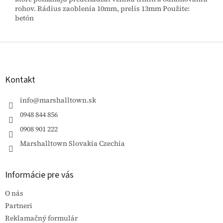
rohov. Rádius zaoblenia 10mm, prelis 13mm Použite:
betón
Z
á
p
ä
Kontakt
t
i
info
@
marshalltown.sk
e
0948 844 856
0908 901 222
Marshalltown Slovakia Czechia
Informácie pre vás
O nás
Partneri
Reklamačný formulár