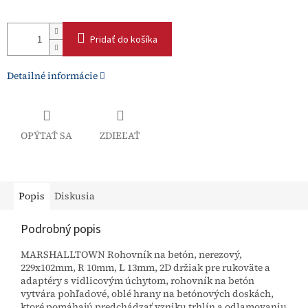
Pridať do košíka
Detailné informácie
OPÝTAŤ SA
ZDIEĽAŤ
Popis
Diskusia
Podrobný popis
MARSHALLTOWN Rohovník na betón, nerezový,
229x102mm, R 10mm, L 13mm, 2D držiak pre rukoväte a
adaptéry s vidlicovým úchytom, rohovník na betón
vytvára pohľadové, oblé hrany na betónových doskách,
ktoré pomáhajú predchádzať vzniku trhlín a odlamovaniu