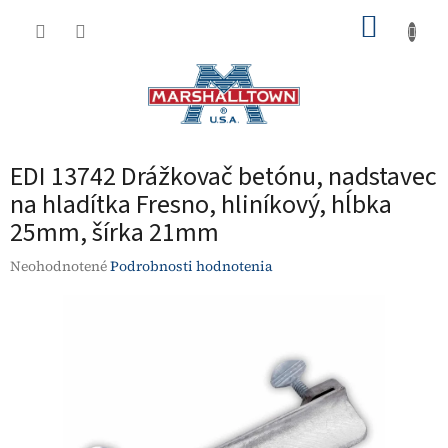
Prejsť
NÁKUP
na
obsah
KOŠÍK
EDI 13742 Drážkovač betónu, nadstavec
na hladítka Fresno, hliníkový, hĺbka
25mm, šírka 21mm
Priemerné
Neohodnotené
Podrobnosti hodnotenia
hodnotenie
produktu
je
0,0
z
5
hviezdičiek.