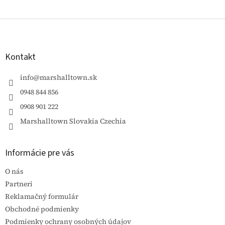
Z
á
p
ä
Kontakt
t
i
info
@
marshalltown.sk
e
0948 844 856
0908 901 222
Marshalltown Slovakia Czechia
Informácie pre vás
O nás
Partneri
Reklamačný formulár
Obchodné podmienky
Podmienky ochrany osobných údajov