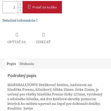
Pridať do košíka
Detailné informácie
OPÝTAŤ SA
ZDIEĽAŤ
Popis
Diskusia
Podrobný popis
MARSHALLTOWN Drážkovač betónu, nadstavec na
hladítka Fresno, hliníkový, hĺbka 25mm, šírka 21mm, je
určený pre všetky hladítka Fresno šírky 127mm, vyrobený
z odolného hliníka, má dve krídlové skrutky pomocou
ktorých ho môžete upevniť na čepeľ pre dokonalé drážky.
Použitie: betón