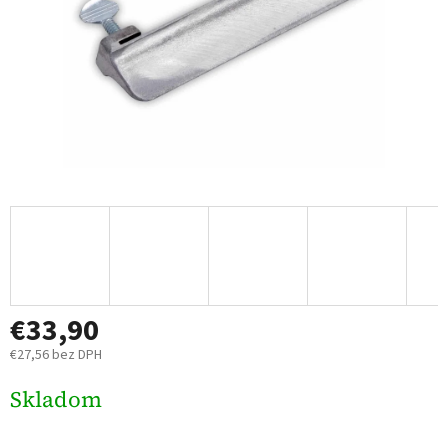
€33,90
€27,56 bez DPH
Jednotková
Skladom
cena: