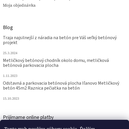
Moja objednávka
Blog
Traja najsilnejší z náradia na betón pre Váš veľký betónový
projekt
25.3.2024
Metličkový betónový chodník okolo domu, metličková
betónová parkovacia plocha
1.11.2023
Odstavná a parkovacia betónová plocha Iľanovo Metličkový
betón 45m2 Raznica pečiatka na betón
15.10.2023
Prijímame online platby
Tento web používa súbory cookie. Ďalším