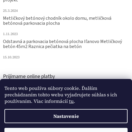
25.3.2024
Metličkový betónový chodník okolo domu, metličková
betónová parkovacia plocha
1.11.2023
Odstavná a parkovacia betónová plocha Iľanovo Metličkový
betón 45m2 Raznica pečiatka na betón
15.10.2023
Prijímame online platby
Tento web používa súbory cookie. Ďalším
prechádzaním tohto webu vyjadrujete súhlas s ich
používaním. Viac informácií
tu
.
Nastavenie
Vytvoril Shoptet