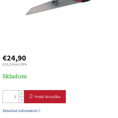
€24,90
€20,24 bez DPH
Jednotková
Skladom
cena:
Pridať do košíka
Detailné informácie