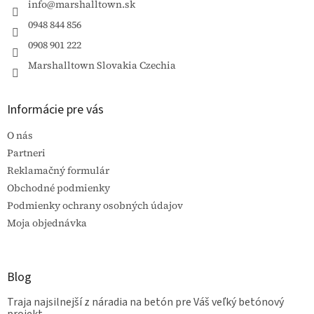
i
info
@
marshalltown.sk
e
0948 844 856
0908 901 222
Marshalltown Slovakia Czechia
Informácie pre vás
O nás
Partneri
Reklamačný formulár
Obchodné podmienky
Podmienky ochrany osobných údajov
Moja objednávka
Blog
Traja najsilnejší z náradia na betón pre Váš veľký betónový
projekt