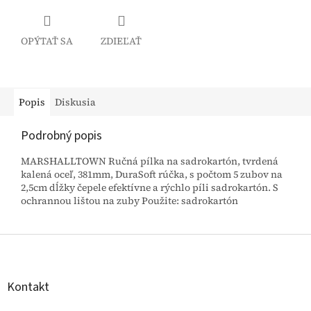
OPÝTAŤ SA
ZDIEĽAŤ
Popis
Diskusia
Podrobný popis
MARSHALLTOWN Ručná pílka na sadrokartón, tvrdená
kalená oceľ, 381mm, DuraSoft rúčka, s počtom 5 zubov na
2,5cm dĺžky čepele efektívne a rýchlo píli sadrokartón. S
ochrannou lištou na zuby Použite: sadrokartón
Z
á
p
ä
Kontakt
t