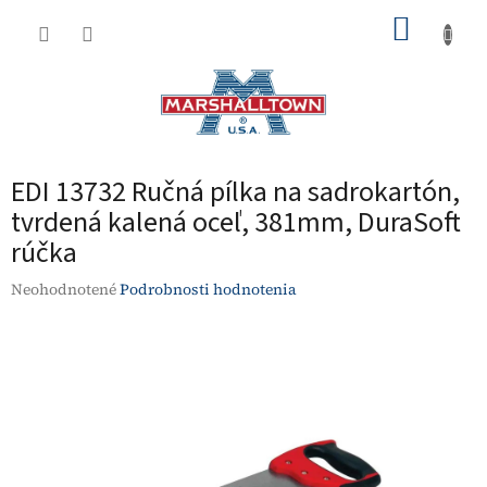
Prejsť
NÁKUP
na
obsah
KOŠÍK
EDI 13732 Ručná pílka na sadrokartón,
tvrdená kalená oceľ, 381mm, DuraSoft
rúčka
Priemerné
Neohodnotené
Podrobnosti hodnotenia
hodnotenie
produktu
je
0,0
z
5
hviezdičiek.