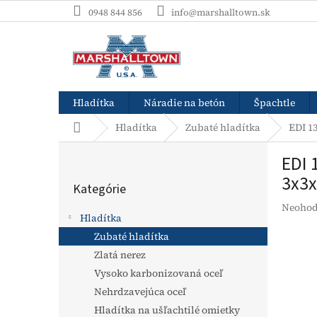
Prejsť
0948 844 856
info@marshalltown.sk
na
obsah
Hladítka
Náradie na betón
Špachtle
Domov
Hladítka
Zubaté hladítka
EDI 1
B
EDI 
o
Preskočiť
č
3x3
Kategórie
kategórie
n
Prieme
Neohod
ý
Hladítka
hodnot
p
produk
Zubaté hladítka
a
je
Zlatá nerez
n
0,0
e
Vysoko karbonizovaná oceľ
z
l
5
Nehrdzavejúca oceľ
hviezdi
Hladítka na ušľachtilé omietky