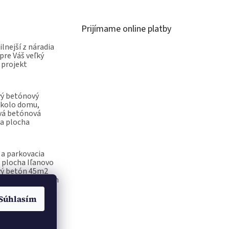
Prijímame online platby
ilnejší z náradia
pre Váš veľký
 projekt
vý betónový
okolo domu,
vá betónová
a plocha
a parkovacia
 plocha Iľanovo
vý betón 45m2
ečiatka na betón
Súhlasím