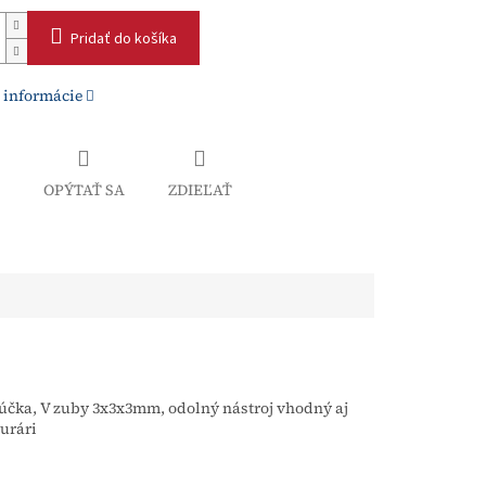
Pridať do košíka
 informácie
OPÝTAŤ SA
ZDIEĽAŤ
čka, V zuby 3x3x3mm, odolný nástroj vhodný aj
murári