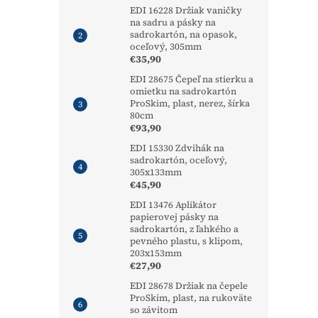
EDI 16228 Držiak vaničky
na sadru a pásky na
sadrokartón, na opasok,
oceľový, 305mm
€35,90
EDI 28675 Čepeľ na stierku a
omietku na sadrokartón
ProSkim, plast, nerez, šírka
80cm
€93,90
EDI 15330 Zdvihák na
sadrokartón, oceľový,
305x133mm
€45,90
EDI 13476 Aplikátor
papierovej pásky na
sadrokartón, z ľahkého a
pevného plastu, s klipom,
203x153mm
€27,90
EDI 28678 Držiak na čepele
ProSkim, plast, na rukoväte
so závitom