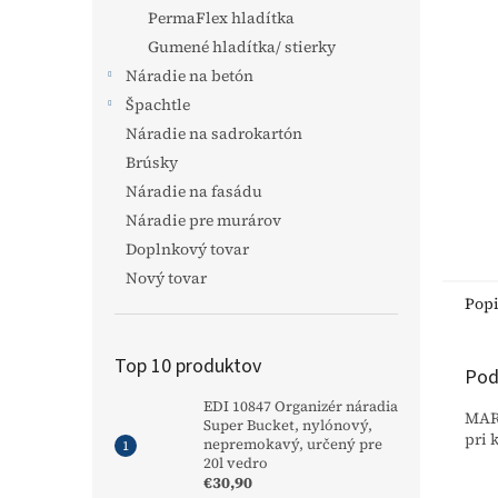
PermaFlex hladítka
Gumené hladítka/ stierky
Náradie na betón
Špachtle
Náradie na sadrokartón
Brúsky
Náradie na fasádu
Náradie pre murárov
Doplnkový tovar
Nový tovar
Pop
Top 10 produktov
Pod
EDI 10847 Organizér náradia
MARS
Super Bucket, nylónový,
pri 
nepremokavý, určený pre
20l vedro
€30,90