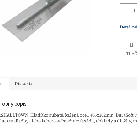
Detailné
TLAČ
is
Diskusia
robný popis
HALLTOWN Hladítko zubaté, kalená oceľ, 406x102mm, DuraSoft rú
kladení dlažby alebo kobercov Použitie: fasáda, obklady a dlažby, 