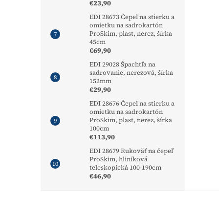
€23,90
EDI 28673 Čepeľ na stierku a
omietku na sadrokartón
ProSkim, plast, nerez, šírka
45cm
€69,90
EDI 29028 Špachtľa na
sadrovanie, nerezová, šírka
152mm
€29,90
EDI 28676 Čepeľ na stierku a
omietku na sadrokartón
ProSkim, plast, nerez, šírka
100cm
€113,90
EDI 28679 Rukoväť na čepeľ
ProSkim, hliníková
teleskopická 100-190cm
€46,90
Z
á
p