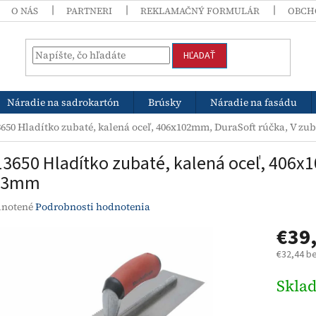
O NÁS
PARTNERI
REKLAMAČNÝ FORMULÁR
OBCH
HĽADAŤ
Náradie na sadrokartón
Brúsky
Náradie na fasádu
3650 Hladítko zubaté, kalená oceľ, 406x102mm, DuraSoft rúčka, V z
13650 Hladítko zubaté, kalená oceľ, 406x
x3mm
rné
notené
Podrobnosti hodnotenia
enie
€39
tu
€32,44 b
Jednotk
Skla
cena:
čiek.