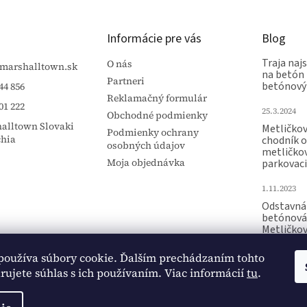
Informácie pre vás
Blog
Traja najs
O nás
marshalltown.sk
na betón 
Partneri
betónový
44 856
Reklamačný formulár
01 222
25.3.2024
Obchodné podmienky
alltown Slovaki
Metličko
Podmienky ochrany
chia
chodník 
osobných údajov
metličko
Moja objednávka
parkovaci
1.11.2023
Odstavná 
betónová
Metličko
Raznica p
používa súbory cookie. Ďalším prechádzaním tohto
15.10.2023
ujete súhlas s ich používaním. Viac informácií
tu
.