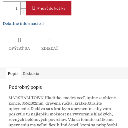
Pridať do košíka
Detailné informácie
OPÝTAŤ SA
ZDIEĽAŤ
Popis
Diskusia
Podrobný popis
MARSHALLTOWN Hladítko, modrá oceľ, úplne zaoblené
konce, 356x102mm, drevená rúčka, krátke Xtralite
upevnenie. Dodáva sa s krátkym upevnením, aby vám
poskytlo tú najlepšiu možnosť na vytvorenie hladkých,
rovných betónových povrchov. Vďaka tomuto krátkemu
upevneniu má veľmi flexibilnú čepeľ, ktorá sa prispôsobí