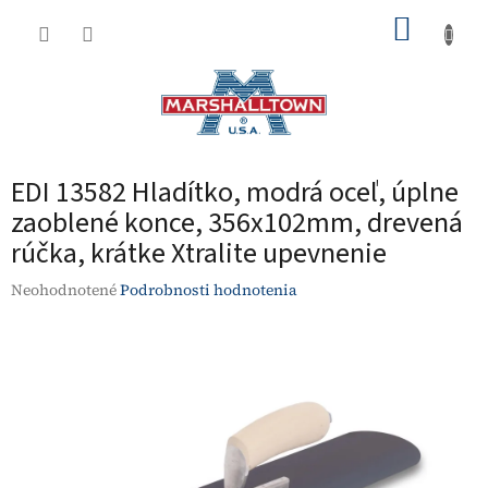
Prejsť
NÁKUP
na
obsah
KOŠÍK
EDI 13582 Hladítko, modrá oceľ, úplne
zaoblené konce, 356x102mm, drevená
rúčka, krátke Xtralite upevnenie
Priemerné
Neohodnotené
Podrobnosti hodnotenia
hodnotenie
produktu
je
0,0
z
5
hviezdičiek.