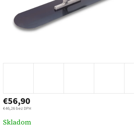
€56,90
€46,26 bez DPH
Jednotková
Skladom
cena: