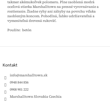
takmer akémukoľvek polomeru.
Plne zaoblená modrá
oceľová stierka Marshalltown na presné vyrovnávanie a
roztieranie. Žiadne ryhy ani záhyby na povrchu vďaka
zaobleným koncom. Pohodlná, ľahko udržiavateľná a
vymeniteľná drevená rukoväť.
Použite: betón
Z
á
p
ä
Kontakt
t
i
info
@
marshalltown.sk
e
0948 844 856
0908 901 222
Marshalltown Slovakia Czechia