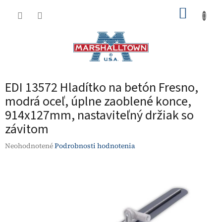
Prejsť
NÁKUP
na
obsah
KOŠÍK
EDI 13572 Hladítko na betón Fresno,
modrá oceľ, úplne zaoblené konce,
914x127mm, nastaviteľný držiak so
závitom
Priemerné
Neohodnotené
Podrobnosti hodnotenia
hodnotenie
produktu
je
0,0
z
5
hviezdičiek.