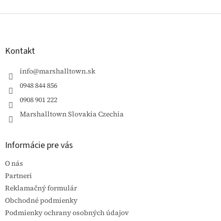
Z
á
p
ä
Kontakt
t
i
info
@
marshalltown.sk
e
0948 844 856
0908 901 222
Marshalltown Slovakia Czechia
Informácie pre vás
O nás
Partneri
Reklamačný formulár
Obchodné podmienky
Podmienky ochrany osobných údajov