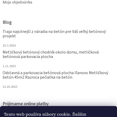
Moja objednávka
Blog
Traja najsilnejší z náradia na betón pre Váš veľký betónový
projekt
25.3.2024
Metličkový betónový chodník okolo domu, metličková
betónová parkovacia plocha
1.11.2023
Odstavná a parkovacia betónová plocha Iľanovo Metličkový
betón 45m2 Raznica pečiatka na betón
15.10.2023
Prijímame online platby
Tento web používa súbory cookie. Ďalším