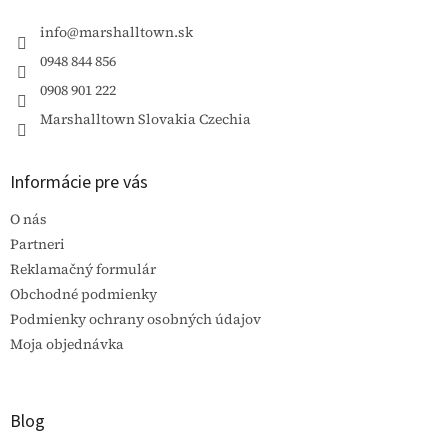
t
i
info
@
marshalltown.sk
e
0948 844 856
0908 901 222
Marshalltown Slovakia Czechia
Informácie pre vás
O nás
Partneri
Reklamačný formulár
Obchodné podmienky
Podmienky ochrany osobných údajov
Moja objednávka
Blog