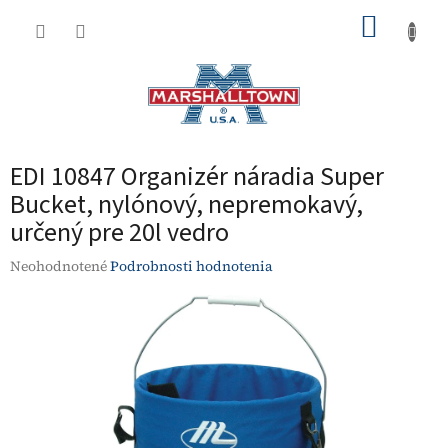
Prejsť
NÁKUP
na
obsah
KOŠÍK
EDI 10847 Organizér náradia Super
Bucket, nylónový, nepremokavý,
určený pre 20l vedro
Priemerné
Neohodnotené
Podrobnosti hodnotenia
hodnotenie
produktu
je
0,0
z
5
hviezdičiek.