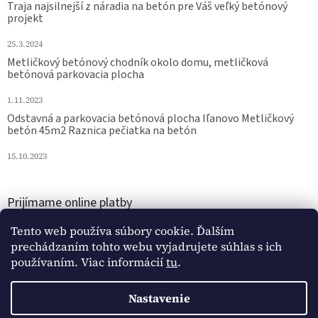
Traja najsilnejší z náradia na betón pre Váš veľký betónový
projekt
25.3.2024
Metličkový betónový chodník okolo domu, metličková
betónová parkovacia plocha
1.11.2023
Odstavná a parkovacia betónová plocha Iľanovo Metličkový
betón 45m2 Raznica pečiatka na betón
15.10.2023
Prijímame online platby
Tento web používa súbory cookie. Ďalším
prechádzaním tohto webu vyjadrujete súhlas s ich
používaním. Viac informácií
tu
.
Nastavenie
Vytvoril Shoptet