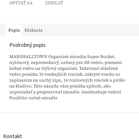
OPÝTAŤ SA
ZDIEĽAŤ
Popis
Diskusia
Podrobný popis
MARSHALLTOWN Organizér náradia Super Bucket,
nylónový, nepremokavý, určený pre 20l vedro, premení
bežné vedro na štýlový organizér. Takzvané oblečené
vedro ponúka 33 vonkajších vreciek, zakryté vrecko so
zapínaním na suchý zips, 14 vnútorných vreciek a pútko
na kladivo. Táto násada vám ponúka spôsob, ako
usporiadať a prepravovať náradie. (neobsahuje vedro)
Použitie: ručné náradie
Z
á
p
ä
Kontakt