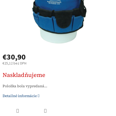
€30,90
€25,12 bez DPH
Jednotková
Naskladňujeme
cena:
Položka bola vypredaná…
Detailné informácie