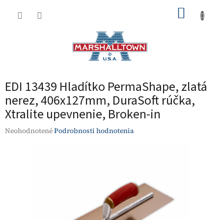
Prejsť
NÁKUP
na
obsah
KOŠÍK
EDI 13439 Hladítko PermaShape, zlatá
nerez, 406x127mm, DuraSoft rúčka,
Xtralite upevnenie, Broken-in
Priemerné
Neohodnotené
Podrobnosti hodnotenia
hodnotenie
produktu
je
0,0
z
5
hviezdičiek.