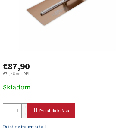
€87,90
€71,46 bez DPH
Jednotková
Skladom
cena:
Pridať do košíka
Detailné informácie