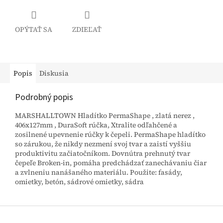
OPÝTAŤ SA
ZDIEĽAŤ
Popis
Diskusia
Podrobný popis
MARSHALLTOWN Hladítko PermaShape , zlatá nerez ,
406x127mm , DuraSoft rúčka, Xtralite odľahčené a
zosilnené upevnenie rúčky k čepeli. PermaShape hladítko
so zárukou, že nikdy nezmení svoj tvar a zaistí vyššiu
produktivitu začiatočníkom. Dovnútra prehnutý tvar
čepeľe Broken-in, pomáha predchádzať zanechávaniu čiar
a zvlneniu nanášaného materiálu. Použite: fasády,
omietky, betón, sádrové omietky, sádra
Z
á