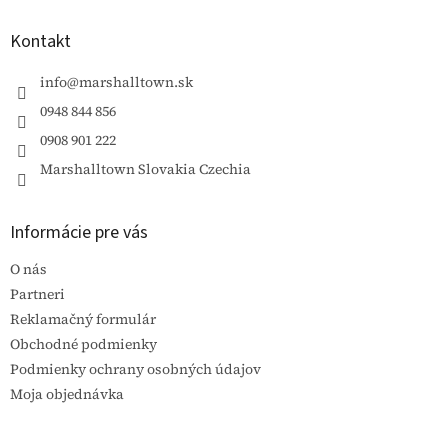
p
ä
Kontakt
t
i
info
@
marshalltown.sk
e
0948 844 856
0908 901 222
Marshalltown Slovakia Czechia
Informácie pre vás
O nás
Partneri
Reklamačný formulár
Obchodné podmienky
Podmienky ochrany osobných údajov
Moja objednávka