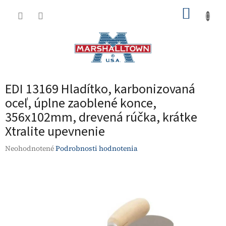
Prejsť
NÁKUP
na
obsah
KOŠÍK
EDI 13169 Hladítko, karbonizovaná
oceľ, úplne zaoblené konce,
356x102mm, drevená rúčka, krátke
Xtralite upevnenie
Priemerné
Neohodnotené
Podrobnosti hodnotenia
hodnotenie
produktu
je
0,0
z
5
hviezdičiek.