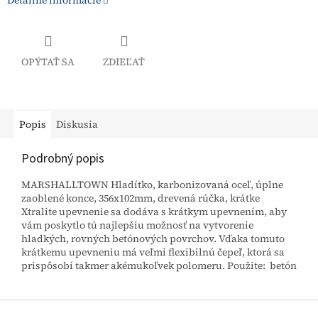
Detailné informácie
OPÝTAŤ SA
ZDIEĽAŤ
Popis
Diskusia
Podrobný popis
MARSHALLTOWN Hladítko, karbonizovaná oceľ, úplne
zaoblené konce, 356x102mm, drevená rúčka, krátke
Xtralite upevnenie sa dodáva s krátkym upevnením, aby
vám poskytlo tú najlepšiu možnosť na vytvorenie
hladkých, rovných betónových povrchov. Vďaka tomuto
krátkemu upevneniu má veľmi flexibilnú čepeľ, ktorá sa
prispôsobí takmer akémukoľvek polomeru. Použite: betón
Z