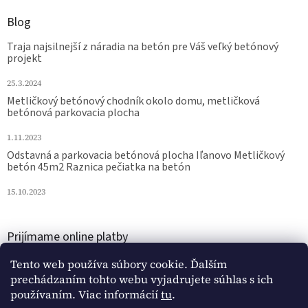
Blog
Traja najsilnejší z náradia na betón pre Váš veľký betónový
projekt
25.3.2024
Metličkový betónový chodník okolo domu, metličková
betónová parkovacia plocha
1.11.2023
Odstavná a parkovacia betónová plocha Iľanovo Metličkový
betón 45m2 Raznica pečiatka na betón
15.10.2023
Prijímame online platby
Tento web používa súbory cookie. Ďalším
prechádzaním tohto webu vyjadrujete súhlas s ich
používaním. Viac informácií
tu
.