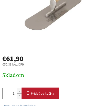
€61,90
€50,33 bez DPH
Jednotková
Skladom
cena:
Pridať do košíka