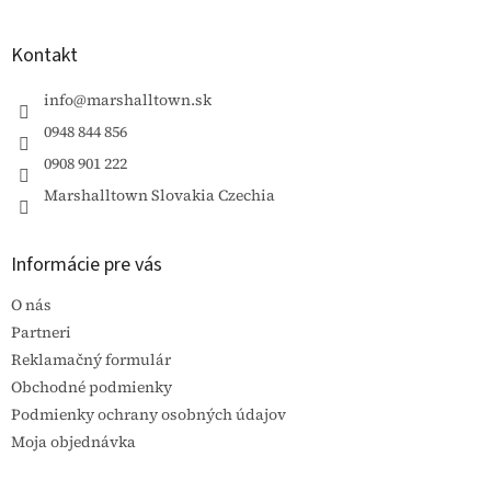
á
p
ä
Kontakt
t
i
info
@
marshalltown.sk
e
0948 844 856
0908 901 222
Marshalltown Slovakia Czechia
Informácie pre vás
O nás
Partneri
Reklamačný formulár
Obchodné podmienky
Podmienky ochrany osobných údajov
Moja objednávka