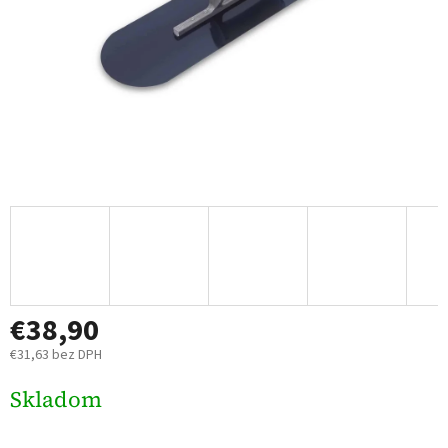
€38,90
€31,63 bez DPH
Jednotková
Skladom
cena: