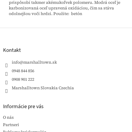
prispôsobí takmer akémukoľvek polomeru. Modrá oceľ je
karbonizovaná oceľ upravená oxidáciou, čím sa stáva
odolnejšou voči hrdzi. Použite: betón
Z
á
p
ä
Kontakt
t
i
info
@
marshalltown.sk
e
0948 844 856
0908 901 222
Marshalltown Slovakia Czechia
Informácie pre vás
O nás
Partneri
Reklamačný formulár