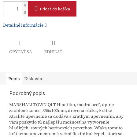
Pridať do košíka
Detailné informácie
OPÝTAŤ SA
ZDIEĽAŤ
Popis
Diskusia
Podrobný popis
MARSHALLTOWN QLT Hladítko, modrá oceľ, úplne
zaoblené konce, 356x102mm, drevená rúčka, krátke
Xtralite upevnenie sa dodáva s krátkym upevnením, aby
vám poskytlo tú najlepšiu možnosť na vytvorenie
hladkých, rovných betónových povrchov. Vďaka tomuto
krátkemu upevneniu má veľmi flexibilnú čepeľ, ktorá sa