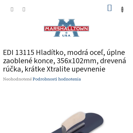
Prejsť
NÁKUP
na
obsah
KOŠÍK
EDI 13115 Hladítko, modrá oceľ, úplne
zaoblené konce, 356x102mm, drevená
rúčka, krátke Xtralite upevnenie
Priemerné
Neohodnotené
Podrobnosti hodnotenia
hodnotenie
produktu
je
0,0
z
5
hviezdičiek.