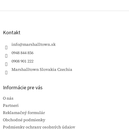
Z
á
p
ä
Kontakt
t
i
info
@
marshalltown.sk
e
0948 844 856
0908 901 222
Marshalltown Slovakia Czechia
Informácie pre vás
O nás
Partneri
Reklamačný formulár
Obchodné podmienky
Podmienky ochrany osobných údajov