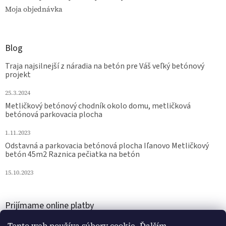
Moja objednávka
Blog
Traja najsilnejší z náradia na betón pre Váš veľký betónový
projekt
25.3.2024
Metličkový betónový chodník okolo domu, metličková
betónová parkovacia plocha
1.11.2023
Odstavná a parkovacia betónová plocha Iľanovo Metličkový
betón 45m2 Raznica pečiatka na betón
15.10.2023
Prijímame online platby
Tento web používa súbory cookie. Ďalším