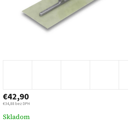
€42,90
€34,88 bez DPH
Jednotková
Skladom
cena: