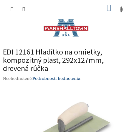
Prejsť
NÁKUP
na
obsah
KOŠÍK
EDI 12161 Hladítko na omietky,
kompozitný plast, 292x127mm,
drevená rúčka
Priemerné
Neohodnotené
Podrobnosti hodnotenia
hodnotenie
produktu
je
0,0
z
5
hviezdičiek.