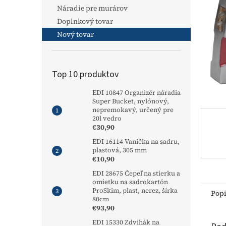
Náradie pre murárov
Doplnkový tovar
Nový tovar
Top 10 produktov
EDI 10847 Organizér náradia
Super Bucket, nylónový,
nepremokavý, určený pre
20l vedro
€30,90
EDI 16114 Vanička na sadru,
plastová, 305 mm
€10,90
EDI 28675 Čepeľ na stierku a
omietku na sadrokartón
ProSkim, plast, nerez, šírka
Pop
80cm
€93,90
EDI 15330 Zdvihák na