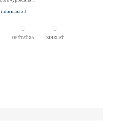
 bola vypredaná…
 informácie
OPÝTAŤ SA
ZDIEĽAŤ