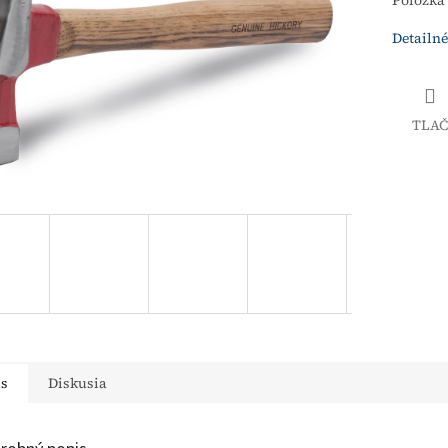
Položka
Detailné
TLAČ
is
Diskusia