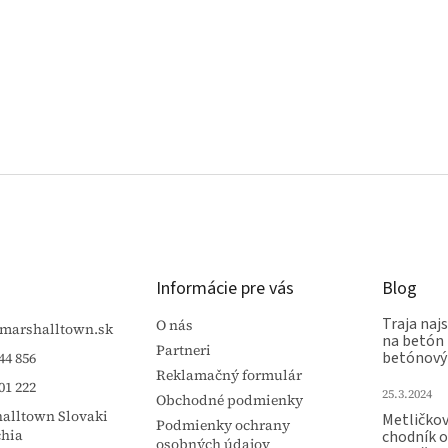
Informácie pre vás
Blog
Traja najs
O nás
marshalltown.sk
na betón 
Partneri
betónový
44 856
Reklamačný formulár
01 222
25.3.2024
Obchodné podmienky
alltown Slovaki
Metličko
Podmienky ochrany
chia
chodník 
osobných údajov