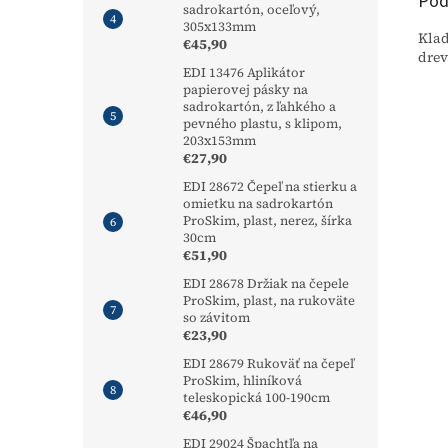
Pod
sadrokartón, oceľový,
305x133mm
Klad
€45,90
drev
EDI 13476 Aplikátor
papierovej pásky na
sadrokartón, z ľahkého a
pevného plastu, s klipom,
203x153mm
€27,90
EDI 28672 Čepeľ na stierku a
omietku na sadrokartón
ProSkim, plast, nerez, šírka
30cm
€51,90
EDI 28678 Držiak na čepele
ProSkim, plast, na rukoväte
so závitom
€23,90
EDI 28679 Rukoväť na čepeľ
ProSkim, hliníková
teleskopická 100-190cm
€46,90
EDI 29024 Špachtľa na