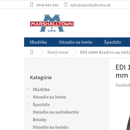
Prejsť
0948 844 856
info@marshalltown.sk
na
obsah
Hladítka
Náradie na betón
Špachtle
Domov
Nový tovar
EDI 10846 Kladivo na tehl
B
EDI 
o
Preskočiť
č
mm a
Kategórie
kategórie
n
Prieme
Neohod
ý
Hladítka
hodnot
p
produk
Náradie na betón
a
je
Špachtle
n
0,0
e
Náradie na sadrokartón
z
l
5
Brúsky
hviezdi
Náradie na fasádu