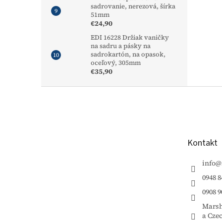
sadrovanie, nerezová, šírka
51mm
€24,90
EDI 16228 Držiak vaničky
na sadru a pásky na
sadrokartón, na opasok,
oceľový, 305mm
€35,90
Z
á
p
ä
t
Kontakt
i
e
info
@
0948 8
0908 9
Marsh
a Cze