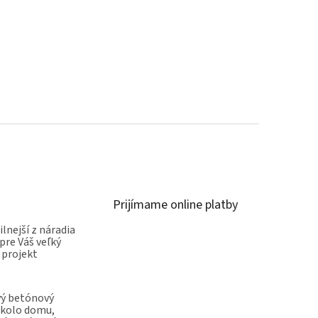
Prijímame online platby
ilnejší z náradia
pre Váš veľký
 projekt
vý betónový
okolo domu,