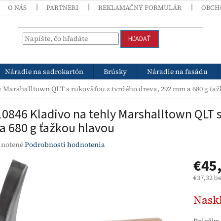
O NÁS
PARTNERI
REKLAMAČNÝ FORMULÁR
OBCH
HĽADAŤ
Náradie na sadrokartón
Brúsky
Náradie na fasádu
y Marshalltown QLT s rukoväťou z tvrdého dreva, 292 mm a 680 g ťa
10846 Kladivo na tehly Marshalltown QLT s
 680 g ťažkou hlavou
rné
notené
Podrobnosti hodnotenia
enie
€45
tu
€37,32 b
Jednotk
Nask
cena:
čiek.