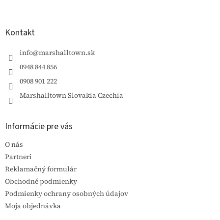
á
p
ä
Kontakt
t
i
info
@
marshalltown.sk
e
0948 844 856
0908 901 222
Marshalltown Slovakia Czechia
Informácie pre vás
O nás
Partneri
Reklamačný formulár
Obchodné podmienky
Podmienky ochrany osobných údajov
Moja objednávka