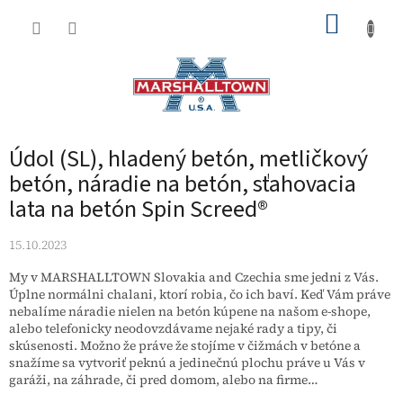
Prejsť
NÁKUP
na
obsah
KOŠÍK
Údol (SL), hladený betón, metličkový
betón, náradie na betón, sťahovacia
lata na betón Spin Screed®
15.10.2023
My v MARSHALLTOWN Slovakia and Czechia sme jedni z Vás.
Úplne normálni chalani, ktorí robia, čo ich baví. Keď Vám práve
nebalíme náradie nielen na betón kúpene na našom e-shope,
alebo telefonicky neodovzdávame nejaké rady a tipy, či
skúsenosti. Možno že práve že stojíme v čižmách v betóne a
snažíme sa vytvoriť peknú a jedinečnú plochu práve u Vás v
garáži, na záhrade, či pred domom, alebo na firme…