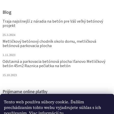
Blog
Traja najsilnejší z náradia na betón pre Váš veľký betónový
projekt
25.3.2024
Metličkový betónový chodník okolo domu, metličková
betónová parkovacia plocha
1.11.2023
Odstavná a parkovacia betónová plocha Iľanovo Metličkový
betón 45m2 Raznica pečiatka na betón
15.10.2023
Prijímame online platby
Tento web používa súbory cookie. Ďalším
prechádzaním tohto webu vyjadrujete súhlas s ich
používaním. Viac informácií
tu
.